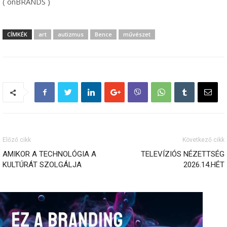
( onBRANDS )
CÍMKÉK
art
autizmus
Bence
művészet
Előző cikk
Következő cikk
AMIKOR A TECHNOLÓGIA A
TELEVÍZIÓS NÉZETTSÉG
KULTÚRÁT SZOLGÁLJA
2026.14.HÉT