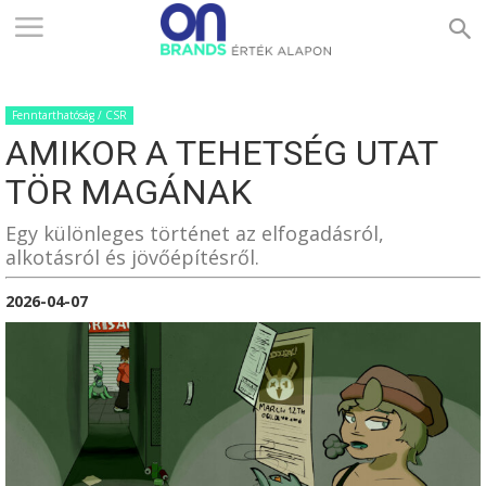
ONBRANDS
Fenntarthatóság / CSR
–
AMIKOR A TEHETSÉG UTAT
TÖR MAGÁNAK
ÉRTÉK
Egy különleges történet az elfogadásról,
alkotásról és jövőépítésről.
2026-04-07
ALAPON