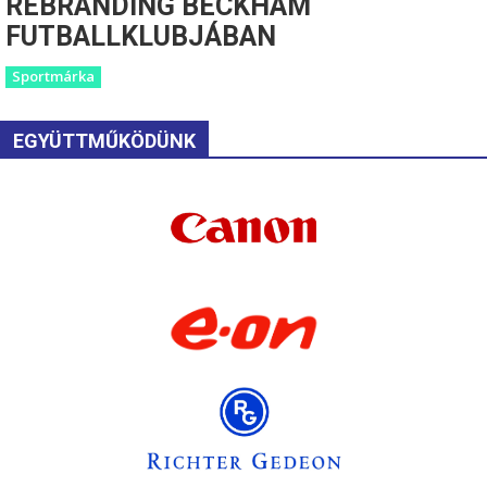
REBRANDING BECKHAM
FUTBALLKLUBJÁBAN
Sportmárka
EGYÜTTMŰKÖDÜNK