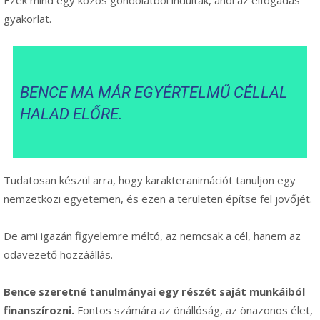
Ezek mind egy közös gondolatból indultak, ahol az elfogadás
gyakorlat.
BENCE MA MÁR EGYÉRTELMŰ CÉLLAL
HALAD ELŐRE.
Tudatosan készül arra, hogy karakteranimációt tanuljon egy
nemzetközi egyetemen, és ezen a területen építse fel jövőjét.
De ami igazán figyelemre méltó, az nemcsak a cél, hanem az
odavezető hozzáállás.
Bence szeretné tanulmányai egy részét saját munkáiból
finanszírozni.
Fontos számára az önállóság, az önazonos élet,