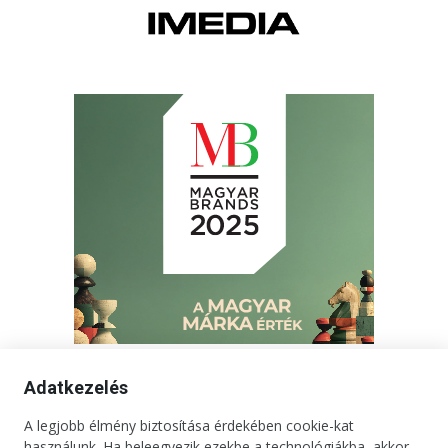
Adatkezelés
A legjobb élmény biztosítása érdekében cookie-kat
Kapcsolat
Impresszum
Médiaajánlat
Jogi tudnivalók
használunk. Ha beleegyezik ezekbe a technológiákba, akkor