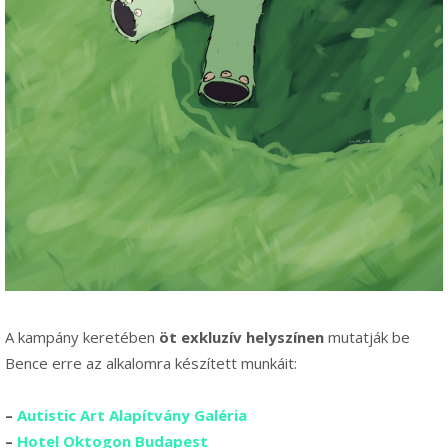
A kampány keretében
öt exkluzív helyszínen
mutatják be
Bence erre az alkalomra készített munkáit:
–
Autistic Art Alapítvány Galéria
–
Hotel Oktogon Budapest