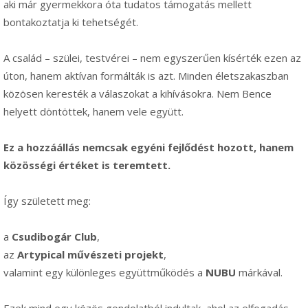
aki már gyermekkora óta tudatos támogatás mellett
bontakoztatja ki tehetségét.
A család – szülei, testvérei – nem egyszerűen kísérték ezen az
úton, hanem aktívan formálták is azt. Minden életszakaszban
közösen keresték a válaszokat a kihívásokra. Nem Bence
helyett döntöttek, hanem vele együtt.
Ez a hozzáállás nemcsak egyéni fejlődést hozott, hanem
közösségi értéket is teremtett.
Így született meg:
a
Csudibogár Club
,
az
Artypical művészeti projekt
,
valamint egy különleges együttműködés a
NUBU
márkával.