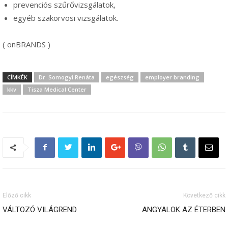
prevenciós szűrővizsgálatok,
egyéb szakorvosi vizsgálatok.
( onBRANDS )
CÍMKÉK
Dr. Somogyi Renáta
egészség
employer branding
kkv
Tisza Medical Center
Előző cikk
Következő cikk
VÁLTOZÓ VILÁGREND
ANGYALOK AZ ÉTERBEN