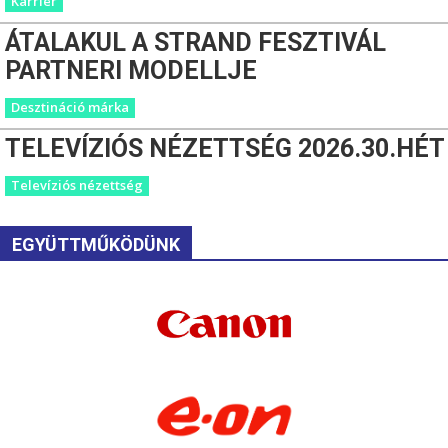
Karrier
ÁTALAKUL A STRAND FESZTIVÁL
PARTNERI MODELLJE
Desztináció márka
TELEVÍZIÓS NÉZETTSÉG 2026.30.HÉT
Televíziós nézettség
EGYÜTTMŰKÖDÜNK