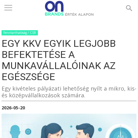
ONBRANDS
Fenntarthatóság / CSR
–
EGY KKV EGYIK LEGJOBB
BEFEKTETÉSE A
ÉRTÉK
MUNKAVÁLLALÓINAK AZ
EGÉSZSÉGE
ALAPON
Egy kivételes pályázati lehetőség nyílt a mikro, kis-
és középvállalkozások számára.
2026-05-20