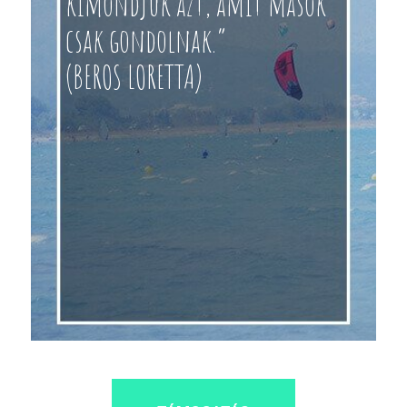
kimondjuk azt, amit mások
csak gondolnak.”
(BEROS LORETTA)