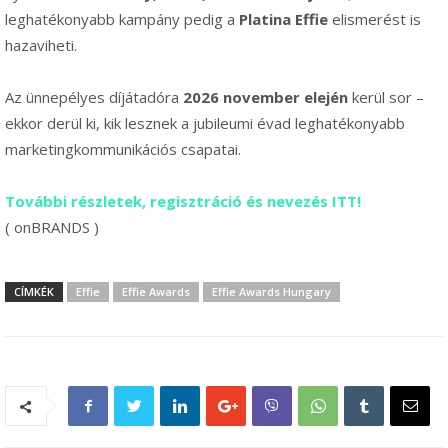
leghatékonyabb kampány pedig a
Platina Effie
elismerést is
hazaviheti.
Az ünnepélyes díjátadóra
2026 november elején
kerül sor –
ekkor derül ki, kik lesznek a jubileumi évad leghatékonyabb
marketingkommunikációs csapatai.
További részletek, regisztráció és nevezés ITT!
( onBRANDS )
CÍMKÉK
Effie
Effie Awards
Effie Awards Hungary