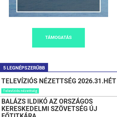
TÁMOGATÁS
5 LEGNÉPSZERŰBB
TELEVÍZIÓS NÉZETTSÉG 2026.31.HÉT
Televíziós nézettség
BALÁZS ILDIKÓ AZ ORSZÁGOS
KERESKEDELMI SZÖVETSÉG ÚJ
FŐTITKÁRA