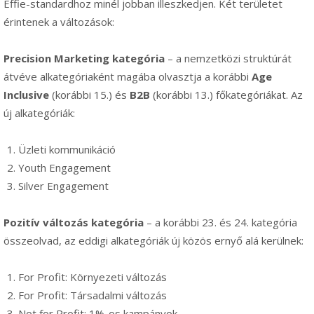
Effie-standardhoz minél jobban illeszkedjen. Két területet
érintenek a változások:
Precision Marketing kategória
– a nemzetközi struktúrát
átvéve alkategóriaként magába olvasztja a korábbi
Age
Inclusive
(korábbi 15.) és
B2B
(korábbi 13.) főkategóriákat. Az
új alkategóriák:
Üzleti kommunikáció
Youth Engagement
Silver Engagement
Pozitív változás kategória
– a korábbi 23. és 24. kategória
összeolvad, az eddigi alkategóriák új közös ernyő alá kerülnek:
For Profit: Környezeti változás
For Profit: Társadalmi változás
Not for Profit: 1%-os kampányok