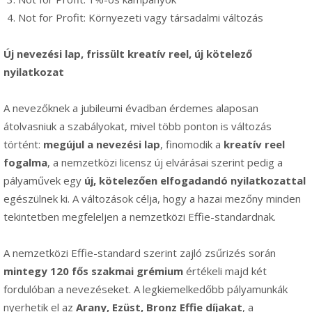
Not for Profit: Környezeti vagy társadalmi változás
Új nevezési lap, frissült kreatív reel, új kötelező
nyilatkozat
A nevezőknek a jubileumi évadban érdemes alaposan
átolvasniuk a szabályokat, mivel több ponton is változás
történt:
megújul a nevezési lap
, finomodik a
kreatív reel
fogalma
, a nemzetközi licensz új elvárásai szerint pedig a
pályaművek egy
új, kötelezően elfogadandó nyilatkozattal
egészülnek ki. A változások célja, hogy a hazai mezőny minden
tekintetben megfeleljen a nemzetközi Effie-standardnak.
A nemzetközi Effie-standard szerint zajló zsűrizés során
mintegy 120 fős szakmai grémium
értékeli majd két
fordulóban a nevezéseket. A legkiemelkedőbb pályamunkák
nyerhetik el az
Arany, Ezüst, Bronz Effie díjakat
, a