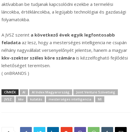
aktívabban be tudjanak kapcsolódni ezekbe a termelési
láncokba, értékláncokba, a legújabb technológiai és gazdasági
folyamatokba.
A JVSZ szerint
a következő évek egyik legfontosabb
feladata
az lesz, hogy a mesterséges intelligencia ne csupán
néhány nagyvállalat versenyelőnyét jelentse, hanem a magyar
kkv-szektor széles köre számára
is kézzelfogható fejlődési
lehetőséget teremtsen.
( onBRANDS )
CÍMKÉK
AI
AI Index Magyarország
Joint Venture Szövetség
JVSZ
kkv
kutatás
mesterséges intelligencia
MI