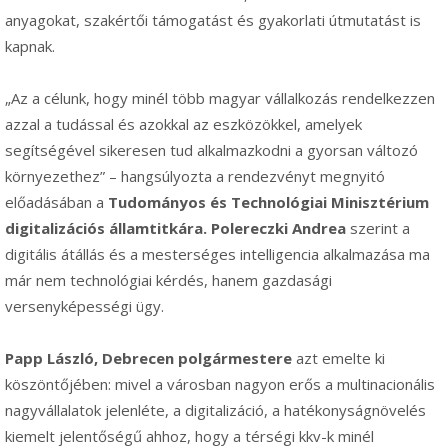
anyagokat, szakértői támogatást és gyakorlati útmutatást is
kapnak.
„Az a célunk, hogy minél több magyar vállalkozás rendelkezzen
azzal a tudással és azokkal az eszközökkel, amelyek
segítségével sikeresen tud alkalmazkodni a gyorsan változó
környezethez” – hangsúlyozta a rendezvényt megnyitó
előadásában a
Tudományos és Technológiai Minisztérium
digitalizációs államtitkára. Polereczki Andrea
szerint a
digitális átállás és a mesterséges intelligencia alkalmazása ma
már nem technológiai kérdés, hanem gazdasági
versenyképességi ügy.
Papp László, Debrecen polgármestere
azt emelte ki
köszöntőjében: mivel a városban nagyon erős a multinacionális
nagyvállalatok jelenléte, a digitalizáció, a hatékonyságnövelés
kiemelt jelentőségű ahhoz, hogy a térségi kkv-k minél