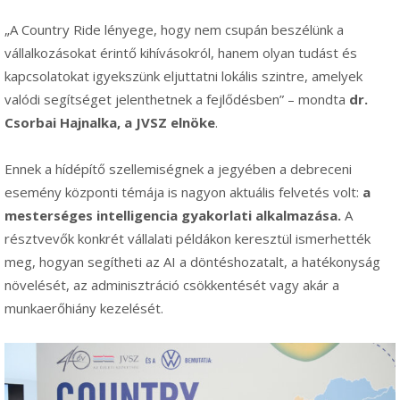
„A Country Ride lényege, hogy nem csupán beszélünk a
vállalkozásokat érintő kihívásokról, hanem olyan tudást és
kapcsolatokat igyekszünk eljuttatni lokális szintre, amelyek
valódi segítséget jelenthetnek a fejlődésben” – mondta
dr.
Csorbai Hajnalka, a JVSZ elnöke
.
Ennek a hídépítő szellemiségnek a jegyében a debreceni
esemény központi témája is nagyon aktuális felvetés volt:
a
mesterséges intelligencia gyakorlati alkalmazása.
A
résztvevők konkrét vállalati példákon keresztül ismerhették
meg, hogyan segítheti az AI a döntéshozatalt, a hatékonyság
növelését, az adminisztráció csökkentését vagy akár a
munkaerőhiány kezelését.