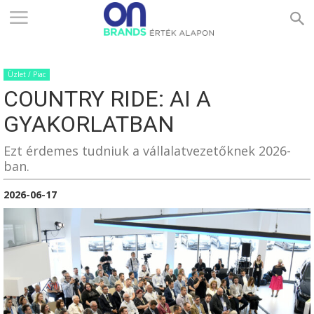
ONBRANDS
Üzlet / Piac
–
COUNTRY RIDE: AI A
GYAKORLATBAN
ÉRTÉK
Ezt érdemes tudniuk a vállalatvezetőknek 2026-
ban.
2026-06-17
ALAPON