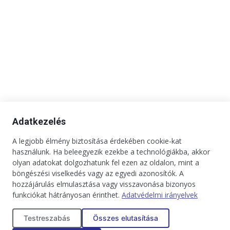
Adatkezelés
A legjobb élmény biztosítása érdekében cookie-kat
Kapcsolat
Impresszum
Médiaajánlat
Jogi tudnivalók
használunk. Ha beleegyezik ezekbe a technológiákba, akkor
Adatkezelési tájékoztató
olyan adatokat dolgozhatunk fel ezen az oldalon, mint a
böngészési viselkedés vagy az egyedi azonosítók. A
Copyright © 2025. Minden jog fenntartva. onBRANDS
hozzájárulás elmulasztása vagy visszavonása bizonyos
funkciókat hátrányosan érinthet.
Adatvédelmi irányelvek
Testreszabás
Összes elutasítása