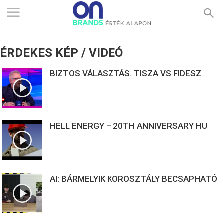
ONBRANDS
ÉRDEKES KÉP / VIDEÓ
–
BIZTOS VÁLASZTÁS. TISZA VS FIDESZ
ÉRTÉK
HELL ENERGY – 20TH ANNIVERSARY HU
ALAPON
AI: BÁRMELYIK KOROSZTÁLY BECSAPHATÓ