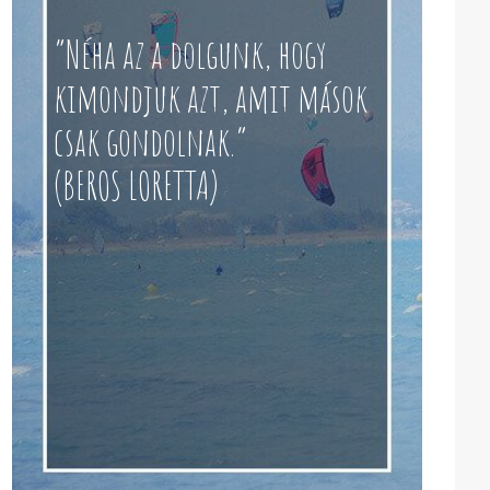
“Néha az a dolgunk, hogy
kimondjuk azt, amit mások
csak gondolnak.”
(BEROS LORETTA)