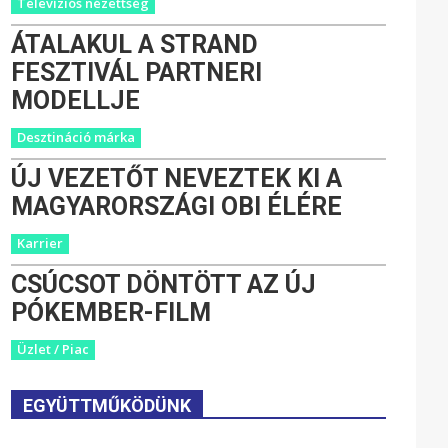
Televíziós nézettség
ÁTALAKUL A STRAND
FESZTIVÁL PARTNERI
MODELLJE
Desztináció márka
ÚJ VEZETŐT NEVEZTEK KI A
MAGYARORSZÁGI OBI ÉLÉRE
Karrier
CSÚCSOT DÖNTÖTT AZ ÚJ
PÓKEMBER-FILM
Üzlet / Piac
EGYÜTTMŰKÖDÜNK