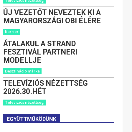
Televíziós nézettség
ÚJ VEZETŐT NEVEZTEK KI A
MAGYARORSZÁGI OBI ÉLÉRE
Karrier
ÁTALAKUL A STRAND
FESZTIVÁL PARTNERI
MODELLJE
Desztináció márka
TELEVÍZIÓS NÉZETTSÉG
2026.30.HÉT
Televíziós nézettség
EGYÜTTMŰKÖDÜNK