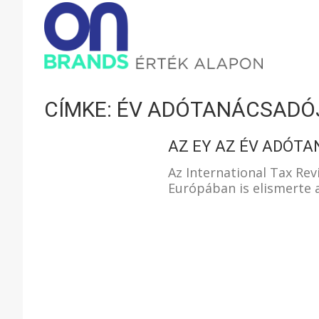
ONBRAND
–
CÍMKE: ÉV ADÓTANÁCSADÓ
ÉRTÉK
AZ EY AZ ÉV ADÓ
Az International Tax Rev
Európában is elismerte a
ALAPON