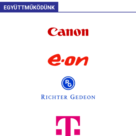
EGYÜTTMŰKÖDÜNK