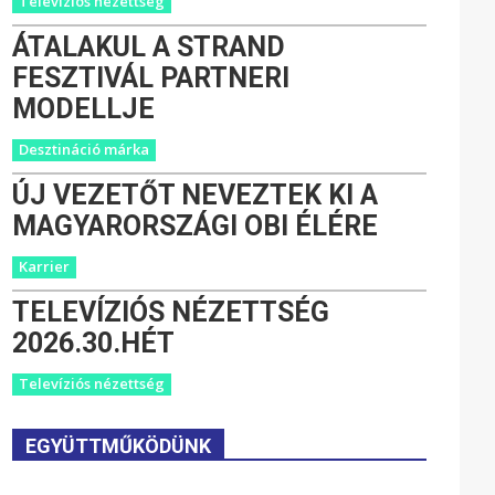
Televíziós nézettség
ÁTALAKUL A STRAND
FESZTIVÁL PARTNERI
MODELLJE
Desztináció márka
ÚJ VEZETŐT NEVEZTEK KI A
MAGYARORSZÁGI OBI ÉLÉRE
Karrier
TELEVÍZIÓS NÉZETTSÉG
2026.30.HÉT
Televíziós nézettség
EGYÜTTMŰKÖDÜNK