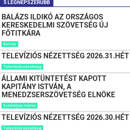
5 LEGNÉPSZERŰBB
BALÁZS ILDIKÓ AZ ORSZÁGOS
KERESKEDELMI SZÖVETSÉG ÚJ
FŐTITKÁRA
Karrier
TELEVÍZIÓS NÉZETTSÉG 2026.31.HÉT
Televíziós nézettség
ÁLLAMI KITÜNTETÉST KAPOTT
KAPITÁNY ISTVÁN, A
MENEDZSERSZÖVETSÉG ELNÖKE
Személyes márka
TELEVÍZIÓS NÉZETTSÉG 2026.30.HÉT
Televíziós nézettség