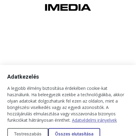
Adatkezelés
A legjobb élmény biztosítása érdekében cookie-kat
használunk. Ha beleegyezik ezekbe a technológiákba, akkor
olyan adatokat dolgozhatunk fel ezen az oldalon, mint a
böngészési viselkedés vagy az egyedi azonosítók. A
hozzájárulás elmulasztása vagy visszavonása bizonyos
funkciókat hátrányosan érinthet.
Adatvédelmi irányelvek
Kapcsolat
Impresszum
Médiaajánlat
Jogi tudnivalók
Testreszabás
Összes elutasítása