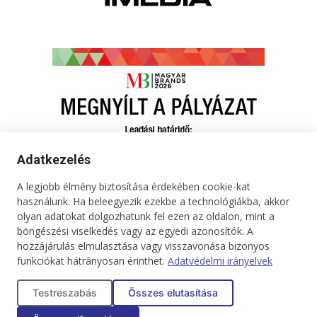
Adatkezelés
A legjobb élmény biztosítása érdekében cookie-kat
használunk. Ha beleegyezik ezekbe a technológiákba, akkor
olyan adatokat dolgozhatunk fel ezen az oldalon, mint a
böngészési viselkedés vagy az egyedi azonosítók. A
hozzájárulás elmulasztása vagy visszavonása bizonyos
funkciókat hátrányosan érinthet.
Adatvédelmi irányelvek
Kapcsolat
Impresszum
Médiaajánlat
Jogi tudnivalók
Testreszabás
Összes elutasítása
Adatkezelési tájékoztató