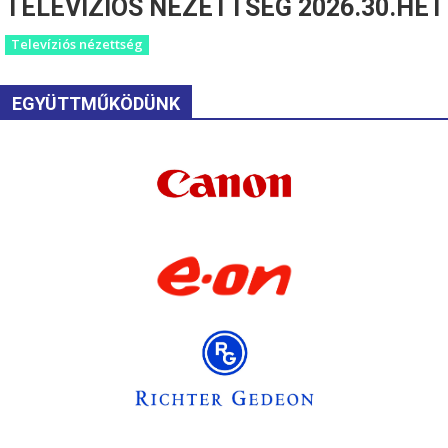
TELEVÍZIÓS NÉZETTSÉG 2026.30.HÉT
Televíziós nézettség
EGYÜTTMŰKÖDÜNK