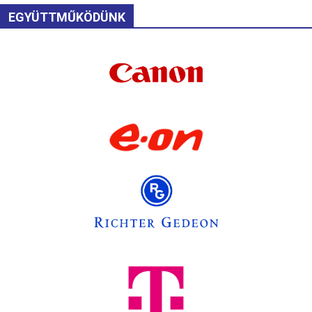
EGYÜTTMŰKÖDÜNK