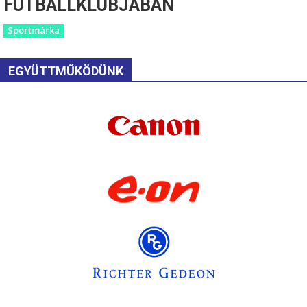
FUTBALLKLUBJÁBAN
Sportmárka
EGYÜTTMŰKÖDÜNK