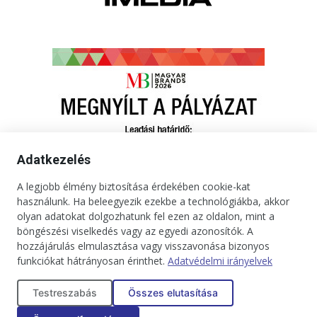
Adatkezelés
A legjobb élmény biztosítása érdekében cookie-kat
használunk. Ha beleegyezik ezekbe a technológiákba, akkor
olyan adatokat dolgozhatunk fel ezen az oldalon, mint a
böngészési viselkedés vagy az egyedi azonosítók. A
hozzájárulás elmulasztása vagy visszavonása bizonyos
funkciókat hátrányosan érinthet.
Adatvédelmi irányelvek
Kapcsolat
Impresszum
Médiaajánlat
Jogi tudnivalók
Testreszabás
Összes elutasítása
Adatkezelési tájékoztató