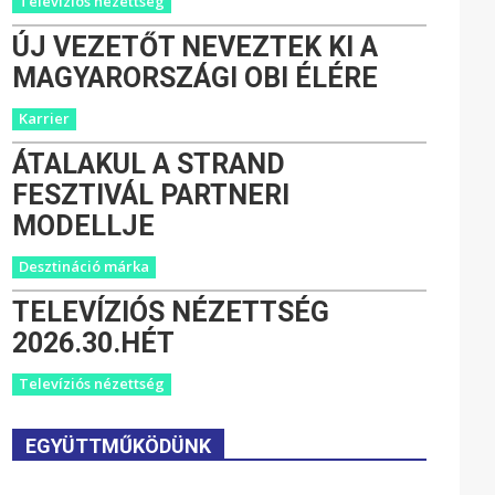
Televíziós nézettség
ÚJ VEZETŐT NEVEZTEK KI A
MAGYARORSZÁGI OBI ÉLÉRE
Karrier
ÁTALAKUL A STRAND
FESZTIVÁL PARTNERI
MODELLJE
Desztináció márka
TELEVÍZIÓS NÉZETTSÉG
2026.30.HÉT
Televíziós nézettség
EGYÜTTMŰKÖDÜNK