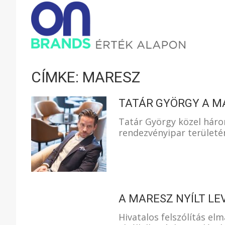
ONBRAND
–
CÍMKE: MARESZ
ÉRTÉK
TATÁR GYÖRGY A M
Tatár György közel háro
rendezvényipar területé
ALAPON
A MARESZ NYÍLT LE
Hivatalos felszólítás e