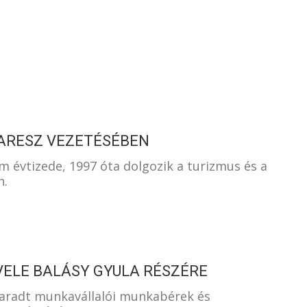
S
ARESZ VEZETÉSÉBEN
m évtizede, 1997 óta dolgozik a turizmus és a
n.
VELE BALÁSY GYULA RÉSZÉRE
lmaradt munkavállalói munkabérek és