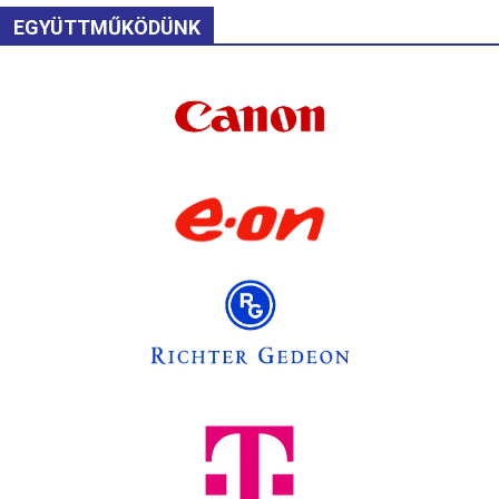
EGYÜTTMŰKÖDÜNK