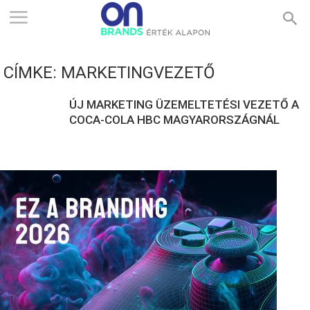
ONBRANDS
CÍMKE: MARKETINGVEZETŐ
–
ÚJ MARKETING ÜZEMELTETÉSI VEZETŐ A
COCA-COLA HBC MAGYARORSZÁGNÁL
ÉRTÉK
ALAPON