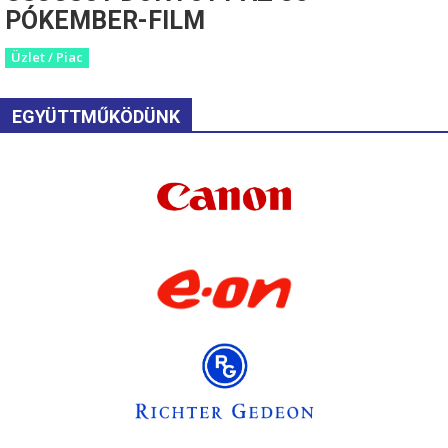
PÓKEMBER-FILM
Üzlet / Piac
EGYÜTTMŰKÖDÜNK