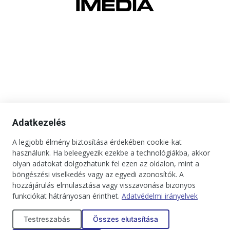
Adatkezelés
A legjobb élmény biztosítása érdekében cookie-kat
használunk. Ha beleegyezik ezekbe a technológiákba, akkor
olyan adatokat dolgozhatunk fel ezen az oldalon, mint a
böngészési viselkedés vagy az egyedi azonosítók. A
hozzájárulás elmulasztása vagy visszavonása bizonyos
funkciókat hátrányosan érinthet.
Adatvédelmi irányelvek
Kapcsolat
Impresszum
Médiaajánlat
Jogi tudnivalók
Testreszabás
Összes elutasítása
Adatkezelési tájékoztató