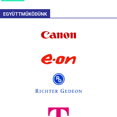
EGYÜTTMŰKÖDÜNK