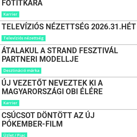
FŐTITKÁRA
Karrier
TELEVÍZIÓS NÉZETTSÉG 2026.31.HÉT
Televíziós nézettség
ÁTALAKUL A STRAND FESZTIVÁL
PARTNERI MODELLJE
Desztináció márka
ÚJ VEZETŐT NEVEZTEK KI A
MAGYARORSZÁGI OBI ÉLÉRE
Karrier
CSÚCSOT DÖNTÖTT AZ ÚJ
PÓKEMBER-FILM
Üzlet / Piac