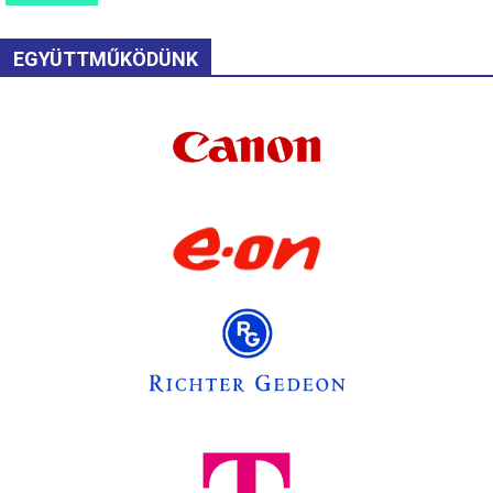
EGYÜTTMŰKÖDÜNK