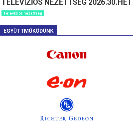
TELEVÍZIÓS NÉZETTSÉG 2026.30.HÉT
Televíziós nézettség
EGYÜTTMŰKÖDÜNK