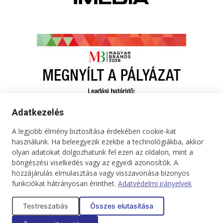
Adatkezelés
A legjobb élmény biztosítása érdekében cookie-kat
használunk. Ha beleegyezik ezekbe a technológiákba, akkor
olyan adatokat dolgozhatunk fel ezen az oldalon, mint a
böngészési viselkedés vagy az egyedi azonosítók. A
hozzájárulás elmulasztása vagy visszavonása bizonyos
funkciókat hátrányosan érinthet.
Adatvédelmi irányelvek
Kapcsolat
Impresszum
Médiaajánlat
Jogi tudnivalók
Testreszabás
Összes elutasítása
Adatkezelési tájékoztató