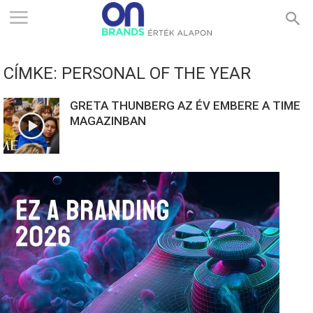
ONBRANDS
CÍMKE: PERSONAL OF THE YEAR
–
GRETA THUNBERG AZ ÉV EMBERE A TIME
MAGAZINBAN
ÉRTÉK
ALAPON