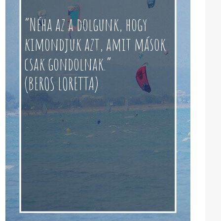
“Néha az a dolgunk, hogy
kimondjuk azt, amit mások
csak gondolnak.”
(BEROS LORETTA)