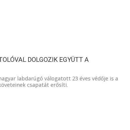
S
TOLÓVAL DOLGOZIK EGYÜTT A
a magyar labdarúgó válogatott 23 éves védője is a
veteinek csapatát erősíti.