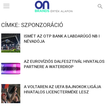
ONBRANDS
CÍMKE: SZPONZORÁCIÓ
–
ISMÉT AZ OTP BANK A LABDARÚGÓ NB I
NÉVADÓJA
ÉRTÉK
AZ EUROVÍZIÓS DALFESZTIVÁL HIVATALOS
ALAPON
PARTNERE A WATERDROP
A VOLTAREN AZ UEFA BAJNOKOK LIGÁJA
HIVATALOS LICENCTERMÉKE LESZ