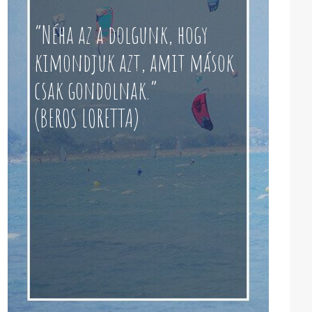
“Néha az a dolgunk, hogy
kimondjuk azt, amit mások
csak gondolnak.”
(BEROS LORETTA)