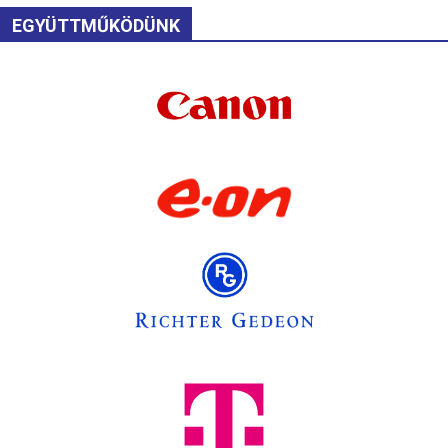
EGYÜTTMŰKÖDÜNK