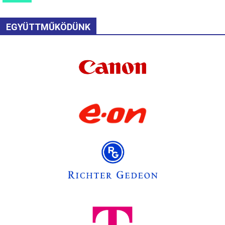
EGYÜTTMŰKÖDÜNK