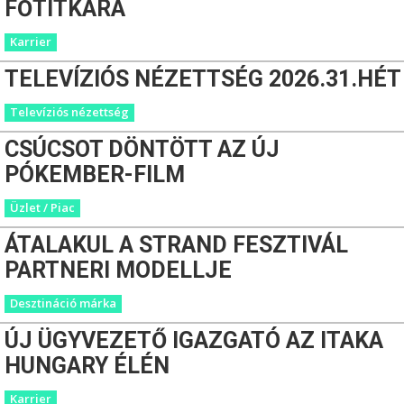
FŐTITKÁRA
Karrier
TELEVÍZIÓS NÉZETTSÉG 2026.31.HÉT
Televíziós nézettség
CSÚCSOT DÖNTÖTT AZ ÚJ
PÓKEMBER-FILM
Üzlet / Piac
ÁTALAKUL A STRAND FESZTIVÁL
PARTNERI MODELLJE
Desztináció márka
ÚJ ÜGYVEZETŐ IGAZGATÓ AZ ITAKA
HUNGARY ÉLÉN
Karrier