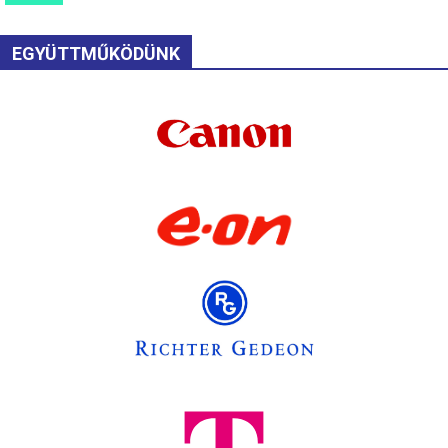
EGYÜTTMŰKÖDÜNK