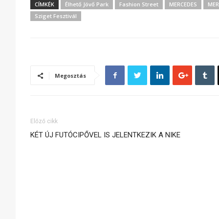
CÍMKÉK
Élhető Jövő Park
Fashion Street
MERCEDES
MER
Sziget Fesztivál
Megosztás
Előző cikk
KÉT ÚJ FUTÓCIPŐVEL IS JELENTKEZIK A NIKE