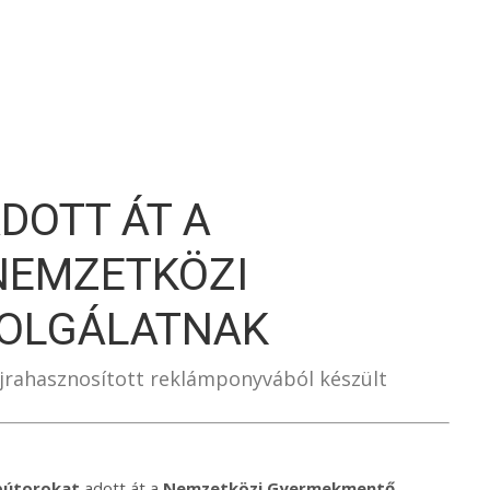
S
DOTT ÁT A
NEMZETKÖZI
OLGÁLATNAK
, újrahasznosított reklámponyvából készült
bútorokat
adott át a
Nemzetközi Gyermekmentő