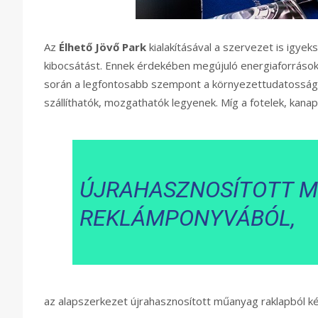
Az
Élhető Jövő Park
kialakításával a szervezet is igyek
kibocsátást. Ennek érdekében megújuló energiaforráso
során a legfontosabb szempont a környezettudatosság és
szállíthatók, mozgathatók legyenek. Míg a fotelek, kanap
ÚJRAHASZNOSÍTOTT M
REKLÁMPONYVÁBÓL
,
az alapszerkezet újrahasznosított műanyag raklapból ké