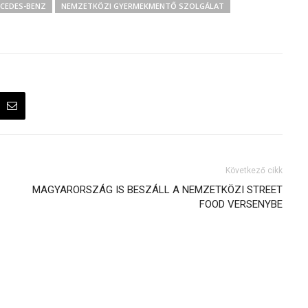
CEDES-BENZ
NEMZETKÖZI GYERMEKMENTŐ SZOLGÁLAT
Következő cikk
MAGYARORSZÁG IS BESZÁLL A NEMZETKÖZI STREET
FOOD VERSENYBE