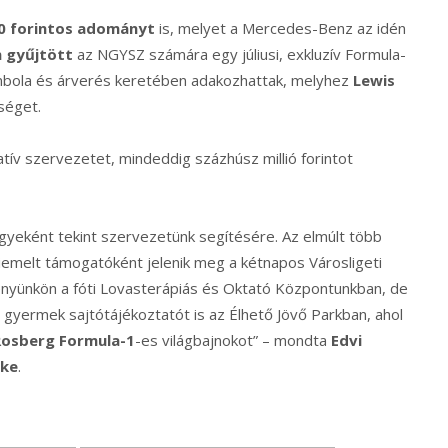
00 forintos adományt
is, melyet a Mercedes-Benz az idén
n gyűjtött
az NGYSZ számára egy júliusi, exkluzív Formula-
bola és árverés keretében adakozhattak, melyhez
Lewis
séget.
ív szervezetet, mindeddig százhúsz millió forintot
yeként tekint szervezetünk segítésére. Az elmúlt több
melt támogatóként jelenik meg a kétnapos Városligeti
nyünkön a fóti Lovasterápiás és Oktató Központunkban, de
gyermek sajtótájékoztatót is az Élhető Jövő Parkban, ahol
Rosberg Formula-1
-es világbajnokot” – mondta
Edvi
öke
.