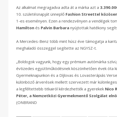
Az alkalmat megragadva adta át a márka azt a
3.390.0
10. születésnapját ünneplő
Fashion Streettel közöse
1-es eseményen. Ezen a rendezvényen a vendégek tom
Hamilton
és
Palvin Barbara
nyújtottak hatékony segít
A Mercedes-Benz több mint húsz éve támogatja a karitat
meghaladó összeggel segítette az NGYSZ-t.
„Boldogok vagyunk, hogy egy prémium autómárka szívüg
évtizedes együttműködésnek köszönhetően évek óta kie
Gyermeknapunkon és a Díjlovas és Lovasterápiás Verse
különböző árverések mellett szervezett már különleges 
a legféltettebb titkairól kérdezhették a gyerekek
Nico 
Péter, a Nemzetközi Gyermekmentő Szolgálat eln
(ONBRAND