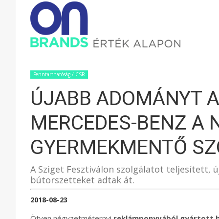
ONBRAND
–
Fenntarthatóság / CSR
ÚJABB ADOMÁNYT A
ÉRTÉK
MERCEDES-BENZ A 
ALAPON
GYERMEKMENTŐ SZ
A Sziget Fesztiválon szolgálatot teljesített
bútorszetteket adtak át.
2018-08-23
Ötven négyzetméternyi
reklámponyvából gyártott 