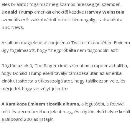
éles bírálatot fogalmaz meg számos hírességgel szemben,
Donald Trump
amerikai elnöktől kezdve
Harvey Weinstein
szexuális erőszakkal vádolt bukott filmmogulig – adta hírül a
BBC News.
Az album megjelenését bejelentő Twitter-üzenetében Eminem
úgy fogalmazott, hogy “megpróbálta nem túlgondolni azt”.
Rögtön az első, The Ringer című számában a rapper azt állítja,
hogy Donald Trump elleni tavalyi támadása után az amerikai
elnök utasította a titkosszolgálatot, hogy találkozzon vele, és
mérje fel, hogy veszélyt jelent-e.
A Kamikaze Eminem tizedik albuma
, a legutóbbi, a Revival
múlt év decemberében jelent meg, és rögtön első helyre került
a Billboard 200-as listáján.