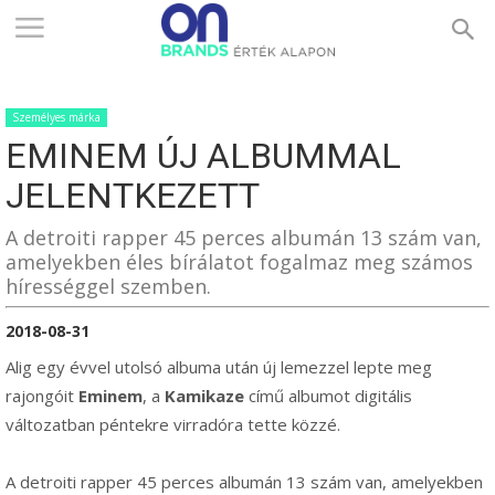
ONBRANDS
Személyes márka
–
EMINEM ÚJ ALBUMMAL
JELENTKEZETT
ÉRTÉK
A detroiti rapper 45 perces albumán 13 szám van,
amelyekben éles bírálatot fogalmaz meg számos
hírességgel szemben.
ALAPON
2018-08-31
Alig egy évvel utolsó albuma után új lemezzel lepte meg
rajongóit
Eminem
, a
Kamikaze
című albumot digitális
változatban péntekre virradóra tette közzé.
A detroiti rapper 45 perces albumán 13 szám van, amelyekben