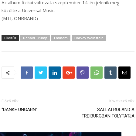
Az album fizikai változata szeptember 14-én jelenik meg –
közölte a Universal Music.
(MTI, ONBRAND)
CÍMKÉK
Donald Trump
Eminem
Harvey Weinstein
Előző cikk
Következő cikk
“DANKE UNGARN”
SALLAI ROLAND A
FREIBURGBAN FOLYTATJA