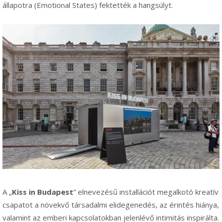
állapotra (Emotional States) fektették a hangsúlyt.
A „
Kiss in Budapest
” elnevezésű installációt megalkotó kreatív
csapatot a növekvő társadalmi elidegenedés, az érintés hiánya,
valamint az emberi kapcsolatokban jelenlévő intimitás inspirálta.