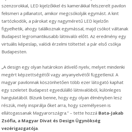
szenzorokkal, LED kijelzőkkel és kamerákkal felszerelt pavilon
felismeri a pillanatot, amikor megcsókolják egymást. A kint
tartózkodók, a párokat egy nagyméretű LED kijelzőn
figyelhetik, ahogy találkoznak egymással, majd csókot váltanak
Budapest legromantikusabb látnivalói előtt. Az eredmény egy
virtuális képeslap, valódi érzelmi töltettel: a pár első csókja
Budapesten.
„A design egy olyan határokon átívelő nyelv, melyet mindenki
megért képzettségétől vagy anyanyelvétől függetlenül. A
magyar pavilonnak köszönhetően több ezer látogató kaphat
egy szeletet Budapest egyedülálló látnivalóiból, különleges
hangulatából. Bízunk benne, hogy egy olyan élményben lesz
részük, mely inspirálja őket arra, hogy személyesen is
ellátogassanak Magyarországra.” – tette hozzá
Bata-Jakab
Zsófia, a Magyar Divat és Design Ügynökség
vezérigazgatója
.