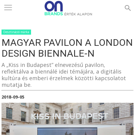
ONBRANDS
Desztináció márka
–
MAGYAR PAVILON A LONDON
DESIGN BIENNALE-N
ÉRTÉK
A „Kiss in Budapest” elnevezésű pavilon,
reflektálva a biennálé idei témájára, a digitális
kultúra és emberi érzelmek közötti kapcsolatot
ALAPON
mutatja be.
2018-09-05