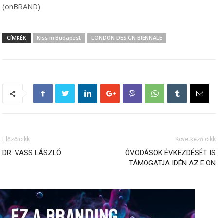
(onBRAND)
CÍMKÉK
Kiss in Budapest
LONDON DESIGN BIENNALE
Előző cikk
Következő cikk
DR. VASS LÁSZLÓ
ÓVODÁSOK ÉVKEZDÉSÉT IS
TÁMOGATJA IDÉN AZ E.ON