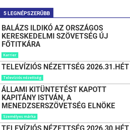
5 LEGNÉPSZERŰBB
BALÁZS ILDIKÓ AZ ORSZÁGOS
KERESKEDELMI SZÖVETSÉG ÚJ
FŐTITKÁRA
Karrier
TELEVÍZIÓS NÉZETTSÉG 2026.31.HÉT
Televíziós nézettség
ÁLLAMI KITÜNTETÉST KAPOTT
KAPITÁNY ISTVÁN, A
MENEDZSERSZÖVETSÉG ELNÖKE
Személyes márka
TELEVÍZIÓS NÉZETTSÉG 2026.30.HÉT