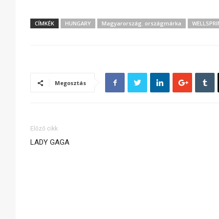
CÍMKÉK
HUNGARY
Magyarország. országmárka
WELLSPRI
Megosztás
Előző cikk
LADY GAGA