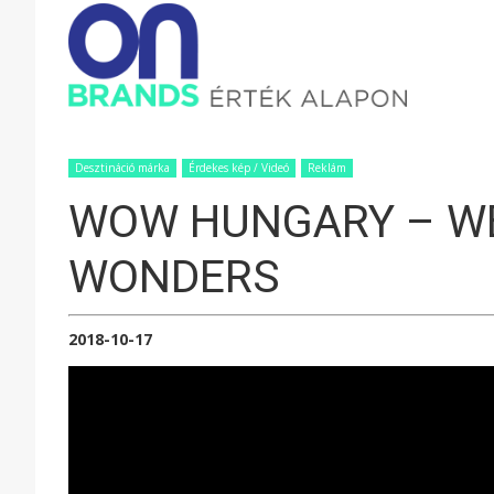
ONBRAND
–
Desztináció márka
Érdekes kép / Videó
Reklám
WOW HUNGARY – WE
ÉRTÉK
WONDERS
ALAPON
2018-10-17