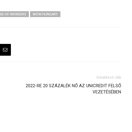
NG OF WONDERS
WOW HUNGARY
Következő cikk
2022-RE 20 SZÁZALÉK NŐ AZ UNICREDIT FELSŐ
VEZETÉSÉBEN