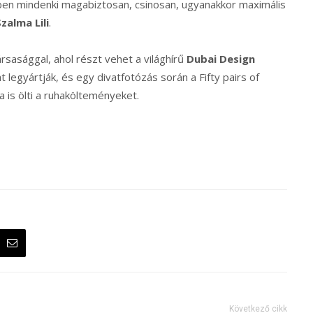
iben mindenki magabiztosan, csinosan, ugyanakkor maximális
zalma Lili
.
rsasággal, ahol részt vehet a világhírű
Dubai Design
legyártják, és egy divatfotózás során a Fifty pairs of
 is ölti a ruhakölteményeket.
Következő cikk