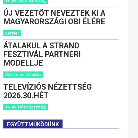
Televíziós nézettség
ÚJ VEZETŐT NEVEZTEK KI A
MAGYARORSZÁGI OBI ÉLÉRE
Karrier
ÁTALAKUL A STRAND
FESZTIVÁL PARTNERI
MODELLJE
Desztináció márka
TELEVÍZIÓS NÉZETTSÉG
2026.30.HÉT
Televíziós nézettség
EGYÜTTMŰKÖDÜNK