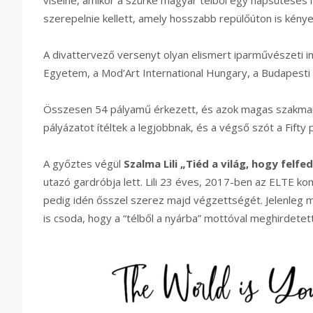
viselne, amikor a szürke magyar télből egy napsütéses he
szerepelnie kellett, amely hosszabb repülőúton is kényel
A divattervező versenyt olyan elismert iparművészeti 
Egyetem, a Mod’Art International Hungary, a Budapesti 
Összesen 54 pályamű érkezett, és azok magas szakmai s
pályázatot ítéltek a legjobbnak, és a végső szót a Fifty
A győztes végül
Szalma Lili „Tiéd a világ, hogy felf
utazó gardróbja lett. Lili 23 éves, 2017-ben az ELTE k
pedig idén ősszel szerez majd végzettségét. Jelenleg ma
is csoda, hogy a “télből a nyárba” mottóval meghirdetet