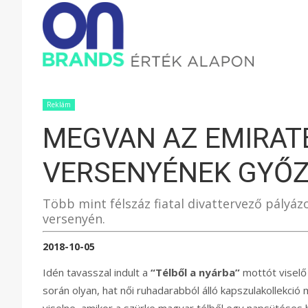
ONBRAND
–
Reklám
MEGVAN AZ EMIRAT
ÉRTÉK
VERSENYÉNEK GYŐ
ALAPON
Több mint félszáz fiatal divattervező pályáz
versenyén.
2018-10-05
Idén tavasszal indult a
“Télből a nyárba”
mottót viselő 
során olyan, hat női ruhadarabból álló kapszulakollekci