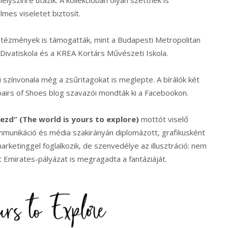
lyszínre utazik. A kollekcióban olyan szettnek is
mes viseletet biztosít.
intézmények is támogatták, mint a Budapesti Metropolitan
Divatiskola és a KREA Kortárs Művészeti Iskola.
zínvonala még a zsűritagokat is meglepte. A bírálók két
 pairs of Shoes blog szavazói mondták ki a Facebookon.
edezd” (The world is yours to explore)
mottót viselő
ommunikáció és média szakirányán diplomázott, grafikusként
rketinggel foglalkozik, de szenvedélye az illusztráció: nem
t Emirates-pályázat is megragadta a fantáziáját.