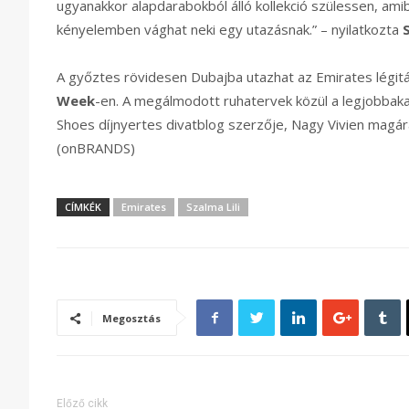
ugyanakkor alapdarabokból álló kollekció szülessen, am
kényelemben vághat neki egy utazásnak.” – nyilatkozta
S
A győztes rövidesen Dubajba utazhat az Emirates légitá
Week
-en. A megálmodott ruhatervek közül a legjobbakat 
Shoes díjnyertes divatblog szerzője, Nagy Vivien magára
(onBRANDS)
CÍMKÉK
Emirates
Szalma Lili
Megosztás
Előző cikk