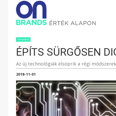
ONBRAND
–
Innováció
ÉPÍTS SÜRGŐSEN DI
ÉRTÉK
Az új technológiák elsöprik a régi módszerek
ALAPON
2018-11-01