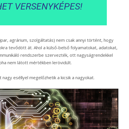
HET VERSENYKÉPES!
(ipar, agrárium, szolgáltatás) nem csak annyi történt, hogy
pokra tevődött át. Ahol a külső-belső folyamatokat, adatokat,
mmunikáló rendszerbe szervezték, ott nagyságrendekkel
oha nem látott mértékben lerövidült.
st nagy eséllyel megelőzhetik a kicsik a nagyokat.