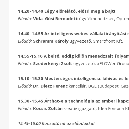
14.20–14.40
L
égy előrelátó, előzd meg a bajt!
Előadó:
Vida–Gősi Bernadett
ügyfélmenedzser, Opten I
14.40–14.55
Az intelligens webes vállalatirányítási 
Előadó:
Schramm Károly
ügyvezető, Smartfront Kft.
14.55-15.10 A belső, eddig külön menedzselt folya
Előadó:
Szederkényi Zsolt
ügyvezető, xFLOWer Grou
15.10–15.30
Mesterséges intelligencia: kihívás és 
Előadó:
Dr. Dietz Ferenc
kancellár, BGE (Budapesti Ga
15.30–15.45
Árthat-e a technológia az emberi kap
Előadó:
Kocsis Zoltán
kreatív igazgató, Idea Fontana Kf
15.45–16.00 Konzultáció az előadókkal