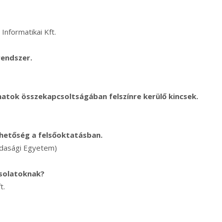
nformatikai Kft.
rendszer.
matok összekapcsoltságában felszínre kerülő kincsek.
p
lehetőség a felsőoktatásban.
zdasági Egyetem)
csolatoknak?
t.