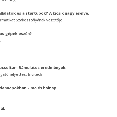
vállalatok és a startupok? A kicsik nagy esélye.
formatikat Szakosztályának vezetője
kos gépek eszén?
.
pcsoltan.
Bámulatos eredmények.
zgatóhelyettes, Invitech
indennapokban – ma és holnap.
úl.