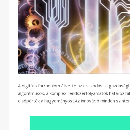
A digitális forradalom átvette az uralkodást a gazdaságb
algoritmusok, a komplex rendszerfolyamatok határozzák 
elsöpörték a hagyományost.Az innováció minden szinten eg