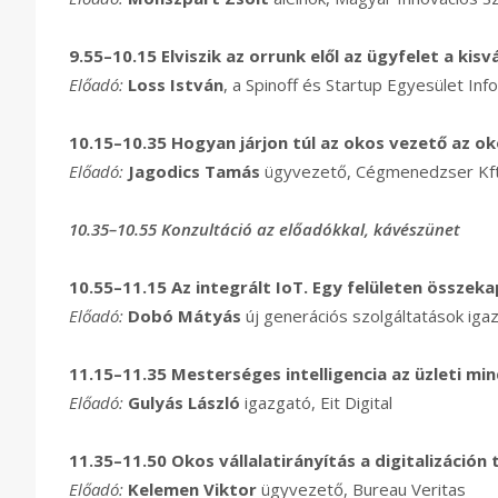
9.55–10.15
Elviszik az orrunk elől az ügyfelet a kis
Előadó:
Loss István
, a Spinoff és Startup Egyesület In
10.15–10.35
Hogyan járjon túl az okos vezető az o
Előadó:
Jagodics Tamás
ügyvezető, Cégmenedzser Kft
10.35–10.55 Konzultáció az előadókkal, kávészünet
10.55–11.15
Az integrált IoT. Egy felületen összeka
Előadó:
Dobó Mátyás
új generációs szolgáltatások iga
11.15–11.35
Mesterséges intelligencia az üzleti m
Előadó:
Gulyás László
igazgató, Eit Digital
11.35–11.50
Okos vállalatirányítás a digitalizáción t
Előadó:
Kelemen Viktor
ügyvezető, Bureau Veritas