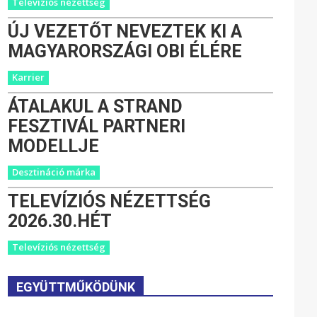
Televíziós nézettség
ÚJ VEZETŐT NEVEZTEK KI A
MAGYARORSZÁGI OBI ÉLÉRE
Karrier
ÁTALAKUL A STRAND
FESZTIVÁL PARTNERI
MODELLJE
Desztináció márka
TELEVÍZIÓS NÉZETTSÉG
2026.30.HÉT
Televíziós nézettség
EGYÜTTMŰKÖDÜNK