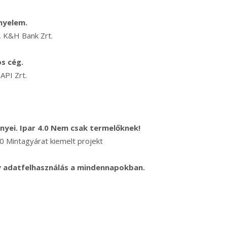
nyelem.
 K&H Bank Zrt.
os cég.
API Zrt.
lőnyei. Ipar 4.0 Nem csak termelőknek!
.0 Mintagyárat kiemelt projekt
y adatfelhasználás a mindennapokban.