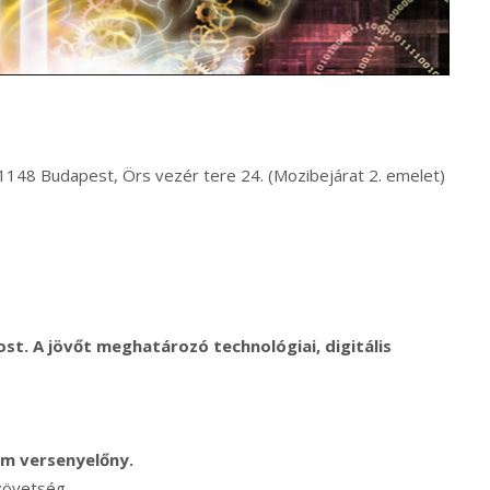
48 Budapest, Örs vezér tere 24. (Mozibejárat 2. emelet)
ost.
A jövőt meghatározó technológiai, digitális
em versenyelőny.
Szövetség