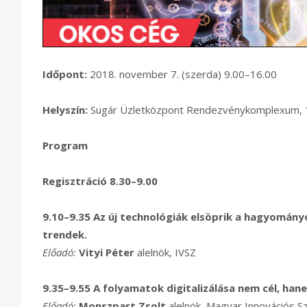
Időpont:
2018. november 7. (szerda) 9.00–16.00
Helyszín:
Sugár Üzletközpont Rendezvénykomplexum, 11
Program
Regisztráció 8.30–9.00
9.10–9.35
Az új technológiák elsöprik a hagyomány
trendek.
Előadó:
Vityi Péter
alelnök, IVSZ
9.35–9.55
A folyamatok digitalizálása nem cél, han
Előadó:
Monszpart Zsolt
alelnök, Magyar Innovációs 