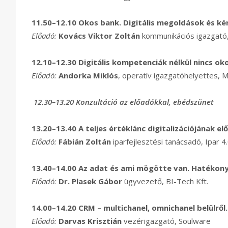
11.50–12.10
Okos bank. Digitális megoldások és ké
Előadó:
Kovács Viktor Zoltán
kommunikációs igazgató,
12.10–12.30
Digitális kompetenciák nélkül nincs ok
Előadó:
Andorka Miklós
, operatív igazgatóhelyettes, M
12.30–13.20 Konzultáció az előadókkal, ebédszünet
13.20–13.40
A teljes értéklánc digitalizációjának e
Előadó:
Fábián Zoltán
iparfejlesztési tanácsadó, Ipar 4
13.40–14.00 Az adat és ami mögötte van. Hatékon
Előadó:
Dr. Plasek Gábor
ügyvezető, BI-Tech Kft.
14.00–14.20
CRM – multichanel, omnichanel belülről.
Előadó:
Darvas Krisztián
vezérigazgató, Soulware