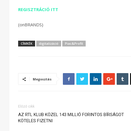
REGISZTRÁCIÓ ITT
(onBRANDS)
CÍMKÉK
digitalizáció
Piac&Profit
Megosztás
Előző cikk
AZ RTL KLUB KÖZEL 143 MILLIÓ FORINTOS BÍRSÁGOT
KÖTELES FIZETNI