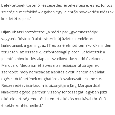
befektetőnek történő részesedés-értékesítésre, és ez fontos
stratégiai mérföldkő – egyben egy jelentős növekedési időszak
kezdetét is jelzi.”
Bijan Khezri
hozzátette: „a médiaipar „gyorsnaszádja”
vagyunk. Rövid idő alatt sikerült új üzleti szemléletet
kialakítanunk a gaming, az IT és az életmód témakörök minden
területén, az összes kulcsfontosságú piacon. Lefektettük a
jelentős növekedés alapjait. Az elkövetkezendő években a
Marquard Media ismét átveszi a médiaipar úttörőjének
szerepét, mely nemcsak az alapítás éveit, hanem a vállalat
egész történetének meghatározó szakaszait jellemezte.
Részesedésvásárlásom is bizonyítja a Jürg Marquarddal
kialakított egyedi partneri viszony fontosságát, egyben jelzi
elkötelezettségemet és hitemet a közös munkával történő
értékteremtés mellett.”