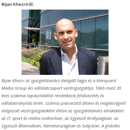
Bijan Khezriről:
Bijan Khezri az igazgatótanács delegált tagja és a Marquard
Media Group AG vállalatcsoport vezérigazgatója. Több mint 20
éves szakmai tapasztalattal rendelkezik felsővezetés és
vállalatirányítás terén. Számos piacvezető állami és magáncégnél
dolgozott vezérigazgatóként illetve az igazgatótanács elnökeként
az IT, sport és média szektorban, az Egyesült Királyságban, az
Egyesült Államokban, Németországban és Svájcban. A globális