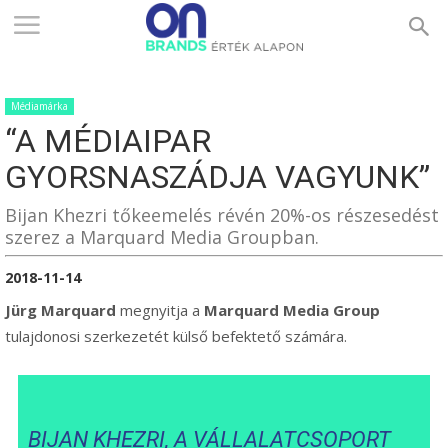
ONBRANDS
Médiamárka
–
“A MÉDIAIPAR
GYORSNASZÁDJA VAGYUNK”
ÉRTÉK
Bijan Khezri tőkeemelés révén 20%-os részesedést
szerez a Marquard Media Groupban.
2018-11-14
ALAPON
Jürg Marquard
megnyitja a
Marquard Media Group
tulajdonosi szerkezetét külső befektető számára.
BIJAN KHEZRI, A VÁLLALATCSOPORT