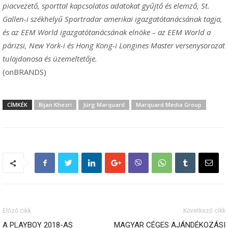
piacvezető, sporttal kapcsolatos adatokat gyűjtő és elemző, St.
Gallen-i székhelyű Sportradar amerikai igazgatótanácsának tagja,
és az EEM World igazgatótanácsának elnöke – az EEM World a
párizsi, New York-i és Hong Kong-i Longines Master versenysorozat
tulajdonosa és üzemeltetője.
(onBRANDS)
CÍMKÉK
Bijan Khezri
Jürg Marquard
Marquard Media Group
Előző cikk
Következő cikk
A PLAYBOY 2018-AS
MAGYAR CÉGES AJÁNDÉKOZÁSI