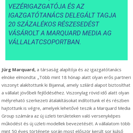
VEZÉRIGAZGATÓJA ÉS AZ
IGAZGATÓTANÁCS DELEGÁLT TAGJA
20 SZÁZALÉKOS RÉSZESEDÉST
VÁSÁROLT A MARQUARD MEDIA AG
VÁLLALATCSOPORTBAN.
Jürg Marquard,
a társaság alapítója és az igazgatótanács
elnöke elmondta: „Több mint 18 hónap alatt olyan erős partneri
viszonyt alakítottunk ki Bijannal, amely szilárd alapot biztosíthat
a vállalat jövőbeli fejlődéséhez. Viszonylag rövid idő alatt olyan
mélyreható szerkezeti átalakításokat indítottunk el és részben
hajtottunk is végre, amelyek lehetővé teszik a Marquard Media
Group számára az új üzleti területeken való versenyképes
működést és új üzleti modellek bevezetését. A vállalatom több
mint 50 éves története során most először került sor külső