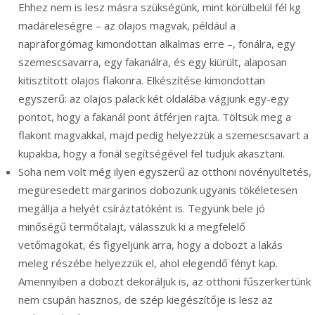
Ehhez nem is lesz másra szükségünk, mint körülbelül fél kg
madáreleségre – az olajos magvak, például a
napraforgómag kimondottan alkalmas erre –, fonálra, egy
szemescsavarra, egy fakanálra, és egy kiürült, alaposan
kitisztított olajos flakonra. Elkészítése kimondottan
egyszerű: az olajos palack két oldalába vágjunk egy-egy
pontot, hogy a fakanál pont átférjen rajta. Töltsük meg a
flakont magvakkal, majd pedig helyezzük a szemescsavart a
kupakba, hogy a fonál segítségével fel tudjuk akasztani.
Soha nem volt még ilyen egyszerű az otthoni növényültetés,
megüresedett margarinos dobozunk ugyanis tökéletesen
megállja a helyét csíráztatóként is. Tegyünk bele jó
minőségű termőtalajt, válasszuk ki a megfelelő
vetőmagokat, és figyeljünk arra, hogy a dobozt a lakás
meleg részébe helyezzük el, ahol elegendő fényt kap.
Amennyiben a dobozt dekoráljuk is, az otthoni fűszerkertünk
nem csupán hasznos, de szép kiegészítője is lesz az