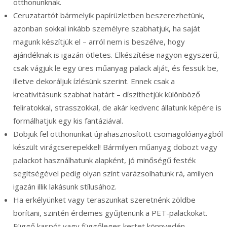
otthonunknak.
Ceruzatartót bármelyik papírüzletben beszerezhetünk,
azonban sokkal inkább személyre szabhatjuk, ha saját
magunk készítjük el – arról nem is beszélve, hogy
ajándéknak is igazán ötletes. Elkészítése nagyon egyszerű,
csak vágjuk le egy üres műanyag palack alját, és fessük be,
illetve dekoráljuk ízlésünk szerint. Ennek csak a
kreativitásunk szabhat határt – díszíthetjük különböző
feliratokkal, strasszokkal, de akár kedvenc állatunk képére is
formálhatjuk egy kis fantáziával.
Dobjuk fel otthonunkat újrahasznosított csomagolóanyagból
készült virágcserepekkel! Bármilyen műanyag dobozt vagy
palackot használhatunk alapként, jó minőségű festék
segítségével pedig olyan színt varázsolhatunk rá, amilyen
igazán illik lakásunk stílusához.
Ha erkélyünket vagy teraszunkat szeretnénk zöldbe
borítani, szintén érdemes gyűjtenünk a PET-palackokat.
Függő kaspót vagy függőleges kertet könnyedén