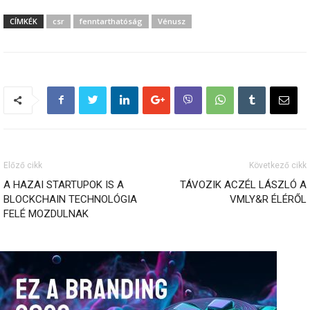
CÍMKÉK
csr
fenntarthatóság
Vénusz
Előző cikk
Következő cikk
A HAZAI STARTUPOK IS A
TÁVOZIK ACZÉL LÁSZLÓ A
BLOCKCHAIN TECHNOLÓGIA
VMLY&R ÉLÉRŐL
FELÉ MOZDULNAK