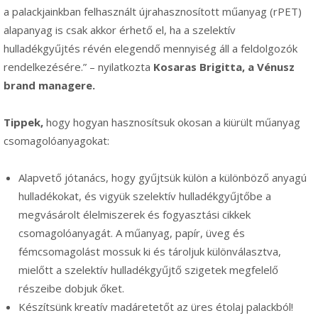
a palackjainkban felhasznált újrahasznosított műanyag (rPET)
alapanyag is csak akkor érhető el, ha a szelektív
hulladékgyűjtés révén elegendő mennyiség áll a feldolgozók
rendelkezésére.” – nyilatkozta
Kosaras Brigitta, a Vénusz
brand managere.
Tippek,
hogy hogyan hasznosítsuk okosan a kiürült műanyag
csomagolóanyagokat:
Alapvető jótanács, hogy gyűjtsük külön a különböző anyagú
hulladékokat, és vigyük szelektív hulladékgyűjtőbe a
megvásárolt élelmiszerek és fogyasztási cikkek
csomagolóanyagát. A műanyag, papír, üveg és
fémcsomagolást mossuk ki és tároljuk különválasztva,
mielőtt a szelektív hulladékgyűjtő szigetek megfelelő
részeibe dobjuk őket.
Készítsünk kreatív madáretetőt az üres étolaj palackból!