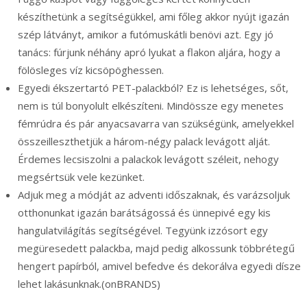
készíthetünk a segítségükkel, ami főleg akkor nyújt igazán
szép látványt, amikor a futómuskátli benövi azt. Egy jó
tanács: fúrjunk néhány apró lyukat a flakon aljára, hogy a
fölösleges víz kicsöpöghessen.
Egyedi ékszertartó PET-palackból? Ez is lehetséges, sőt,
nem is túl bonyolult elkészíteni. Mindössze egy menetes
fémrúdra és pár anyacsavarra van szükségünk, amelyekkel
összeilleszthetjük a három-négy palack levágott alját.
Érdemes lecsiszolni a palackok levágott széleit, nehogy
megsértsük vele kezünket.
Adjuk meg a módját az adventi időszaknak, és varázsoljuk
otthonunkat igazán barátságossá és ünnepivé egy kis
hangulatvilágítás segítségével. Tegyünk izzósort egy
megüresedett palackba, majd pedig alkossunk többrétegű
hengert papírból, amivel befedve és dekorálva egyedi dísze
lehet lakásunknak.(onBRANDS)