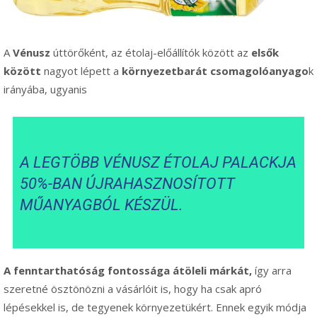
A
Vénusz
úttörőként, az étolaj-előállítók között az
elsők
között
nagyot lépett a
környezetbarát csomagolóanyago
k
irányába, ugyanis
A LEGTÖBB VÉNUSZ ÉTOLAJ PALACKJA
50%-BAN ÚJRAHASZNOSÍTOTT
MŰANYAGBÓL KÉSZÜL.
A fenntarthatóság fontossága átöleli márkát,
így arra
szeretné ösztönözni a vásárlóit is, hogy ha csak apró
lépésekkel is, de tegyenek környezetükért. Ennek egyik módja