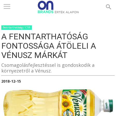
ONBRANDS
Fenntarthatóság / CSR
–
A FENNTARTHATÓSÁG
FONTOSSÁGA ÁTÖLELI A
ÉRTÉK
VÉNUSZ MÁRKÁT
Csomagolásfejlesztéssel is gondoskodik a
környezetről a Vénusz.
ALAPON
2018-12-15