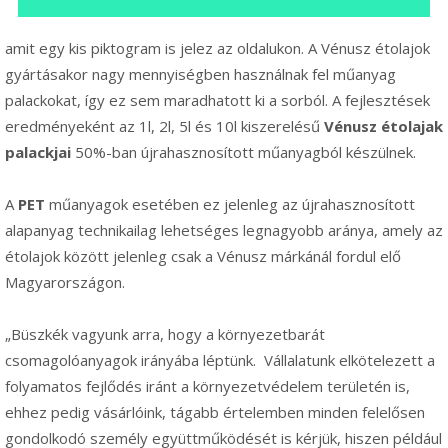
amit egy kis piktogram is jelez az oldalukon. A Vénusz étolajok
gyártásakor nagy mennyiségben használnak fel műanyag
palackokat, így ez sem maradhatott ki a sorból. A fejlesztések
eredményeként az 1l, 2l, 5l és 10l kiszerelésű
Vénusz étolajak
palackjai
50%-ban újrahasznosított műanyagból készülnek.
A
PET
műanyagok esetében ez jelenleg az újrahasznosított
alapanyag technikailag lehetséges legnagyobb aránya, amely az
étolajok között jelenleg csak a Vénusz márkánál fordul elő
Magyarországon.
„Büszkék vagyunk arra, hogy a környezetbarát
csomagolóanyagok irányába léptünk. Vállalatunk elkötelezett a
folyamatos fejlődés iránt a környezetvédelem területén is,
ehhez pedig vásárlóink, tágabb értelemben minden felelősen
gondolkodó személy együttműködését is kérjük, hiszen például