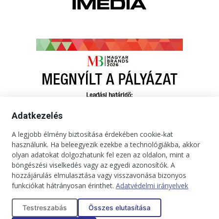
Adatkezelés
A legjobb élmény biztosítása érdekében cookie-kat
használunk. Ha beleegyezik ezekbe a technológiákba, akkor
olyan adatokat dolgozhatunk fel ezen az oldalon, mint a
böngészési viselkedés vagy az egyedi azonosítók. A
hozzájárulás elmulasztása vagy visszavonása bizonyos
funkciókat hátrányosan érinthet.
Adatvédelmi irányelvek
Kapcsolat
Impresszum
Médiaajánlat
Jogi tudnivalók
Testreszabás
Összes elutasítása
Adatkezelési tájékoztató