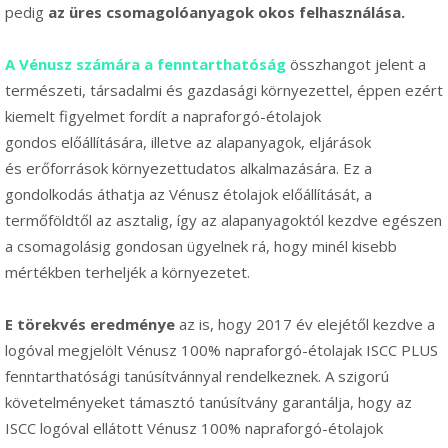
pedig
az üres csomagolóanyagok okos felhasználása.
A Vénusz számára a fenntarthatóság
összhangot jelent a
természeti, társadalmi és gazdasági környezettel, éppen ezért
kiemelt figyelmet fordít a napraforgó-étolajok
gondos előállítására, illetve az alapanyagok, eljárások
és erőforrások környezettudatos alkalmazására. Ez a
gondolkodás áthatja az Vénusz étolajok előállítását, a
termőföldtől az asztalig, így az alapanyagoktól kezdve egészen
a csomagolásig gondosan ügyelnek rá, hogy minél kisebb
mértékben terheljék a környezetet.
E törekvés eredménye
az is, hogy 2017 év elejétől kezdve a
logóval megjelölt Vénusz 100% napraforgó-étolajak ISCC PLUS
fenntarthatósági tanúsítvánnyal rendelkeznek. A szigorú
követelményeket támasztó tanúsítvány garantálja, hogy az
ISCC logóval ellátott Vénusz 100% napraforgó-étolajok