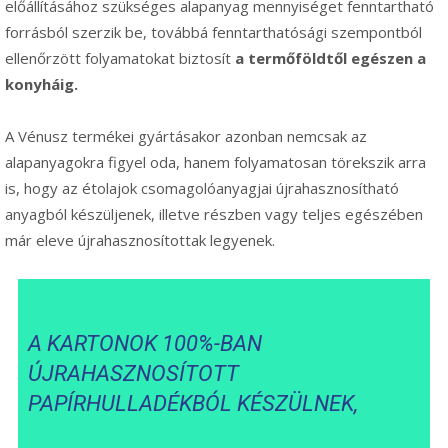
előállításához szükséges alapanyag mennyiséget fenntartható
forrásból szerzik be, továbbá fenntarthatósági szempontból
ellenőrzött folyamatokat biztosít
a termőföldtől egészen a
konyháig.
A Vénusz termékei gyártásakor azonban nemcsak az
alapanyagokra figyel oda, hanem folyamatosan törekszik arra
is, hogy az étolajok csomagolóanyagjai újrahasznosítható
anyagból készüljenek, illetve részben vagy teljes egészében
már eleve újrahasznosítottak legyenek.
A KARTONOK 100%-BAN
ÚJRAHASZNOSÍTOTT
PAPÍRHULLADÉKBÓL KÉSZÜLNEK,