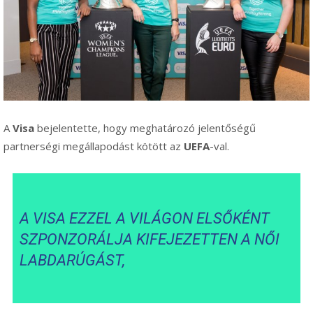
A
Visa
bejelentette, hogy meghatározó jelentőségű
partnerségi megállapodást kötött az
UEFA
-val.
A VISA EZZEL A VILÁGON ELSŐKÉNT
SZPONZORÁLJA KIFEJEZETTEN A NŐI
LABDARÚGÁST,