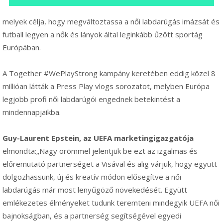
melyek célja, hogy megváltoztassa a női labdarúgás imázsát és
futball legyen a nők és lányok által leginkább űzött sportág
Európában.
A Together #WePlayStrong kampány keretében eddig közel 8
millióan látták a Press Play vlogs sorozatot, melyben Európa
legjobb profi női labdarúgói engednek betekintést a
mindennapjaikba.
Guy-Laurent Epstein, az UEFA marketingigazgatója
elmondta:„Nagy örömmel jelentjük be ezt az izgalmas és
előremutató partnerséget a Visával és alig várjuk, hogy együtt
dolgozhassunk, új és kreatív módon elősegítve a női
labdarúgás már most lenyűgöző növekedését. Együtt
emlékezetes élményeket tudunk teremteni mindegyik UEFA női
bajnokságban, és a partnerség segítségével egyedi