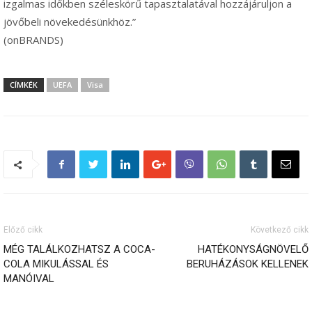
izgalmas időkben széleskörű tapasztalatával hozzájáruljon a
jövőbeli növekedésünkhöz.”
(onBRANDS)
CÍMKÉK
UEFA
Visa
Előző cikk
Következő cikk
MÉG TALÁLKOZHATSZ A COCA-
HATÉKONYSÁGNÖVELŐ
COLA MIKULÁSSAL ÉS
BERUHÁZÁSOK KELLENEK
MANÓIVAL