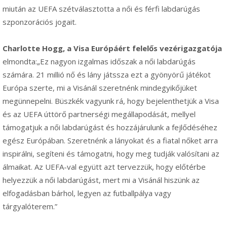
miután az UEFA szétválasztotta a női és férfi labdarúgás
szponzorációs jogait.
Charlotte Hogg, a Visa Európáért felelős vezérigazgatója
elmondta:„Ez nagyon izgalmas időszak a női labdarúgás
számára. 21 millió nő és lány játssza ezt a gyönyörű játékot
Európa szerte, mi a Visánál szeretnénk mindegyikőjüket
megünnepelni. Büszkék vagyunk rá, hogy bejelenthetjük a Visa
és az UEFA úttörő partnerségi megállapodását, mellyel
támogatjuk a női labdarúgást és hozzájárulunk a fejlődéséhez
egész Európában. Szeretnénk a lányokat és a fiatal nőket arra
inspirálni, segíteni és támogatni, hogy meg tudják valósítani az
álmaikat. Az UEFA-val együtt azt tervezzük, hogy előtérbe
helyezzük a női labdarúgást, mert mi a Visánál hiszünk az
elfogadásban bárhol, legyen az futballpálya vagy
tárgyalóterem.”