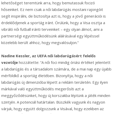
lehetőséget teremtünk arra, hogy bemutassuk focizó
hőseinket. Ez nem csak a női labdarúgás mostani rajongóit
segít inspirálni, de biztosítja azt is, hogy a jövő generációi is
érdeklődjenek a sportág iránt. Örülünk, hogy a Visa osztja a
vibráló női futball iránti terveinket – egy olyan álmot, ami a
partnerségi együttműködésünk aláírásával egy lépéssel
közelebb került ahhoz, hogy megvalósuljon.”
Nadine Kessler, az UEFA női labdarúgásért felelős
vezetője
hozzátette: “A női foci mindig óriási értéket jelentett
a labdarúgás és a társadalom számára, de a mai nap egy újabb
mérföldkő a sportág életében. Bizonyítja, hogy a női
labdarúgás új dimenzióba lépett a reklám területén. Egy ilyen
márkával való együttműködés megerősíti azt a
meggyőződésünket, hogy új korszakba léptünk a játék minden
szintjén. A potenciál határtalan. Büszkék vagyunk és nagyon
várjuk, hogy együtt dolgozzunk a Visával, hogy ezekben az