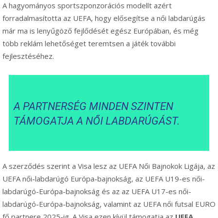
A hagyományos sportszponzorációs modellt azért
forradalmasította az UEFA, hogy elősegítse a női labdarúgás
már ma is lenyűgöző fejlődését egész Európában, és még
több reklám lehetőséget teremtsen a játék további
fejlesztéséhez.
A PARTNERSÉG MINDEN SZINTEN
TÁMOGATJA A NŐI LABDARÚGÁST.
A szerződés szerint a Visa lesz az UEFA Női Bajnokok Ligája, az
UEFA női-labdarúgó Európa-bajnokság, az UEFA U19-es női-
labdarúgó-Európa-bajnokság és az az UEFA U17-es női-
labdarúgó-Európa-bajnokság, valamint az UEFA női futsal EURO
fő partnere 2025-ig. A Visa ezen kívül támogatja az
UEFA