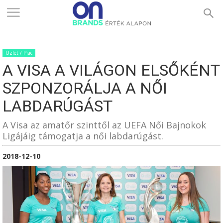
ONBRANDS
Üzlet / Piac
–
A VISA A VILÁGON ELSŐKÉNT
SZPONZORÁLJA A NŐI
ÉRTÉK
LABDARÚGÁST
A Visa az amatőr szinttől az UEFA Női Bajnokok
Ligájáig támogatja a női labdarúgást.
ALAPON
2018-12-10