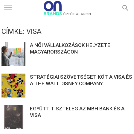
ONBRANDS
CÍMKE: VISA
–
A NŐI VÁLLALKOZÁSOK HELYZETE
MAGYARORSZÁGON
ÉRTÉK
STRATÉGIAI SZÖVETSÉGET KÖT A VISA ÉS
ALAPON
A THE WALT DISNEY COMPANY
EGYÜTT TISZTELEG AZ MBH BANK ÉS A
VISA