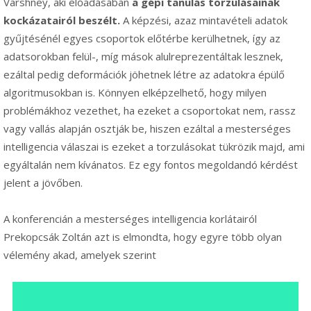
Varshney, aki előadásában
a gépi tanulás torzulásainak
kockázatairól beszélt.
A képzési, azaz mintavételi adatok
gyűjtésénél egyes csoportok előtérbe kerülhetnek, így az
adatsorokban felül-, míg mások alulreprezentáltak lesznek,
ezáltal pedig deformációk jöhetnek létre az adatokra épülő
algoritmusokban is. Könnyen elképzelhető, hogy milyen
problémákhoz vezethet, ha ezeket a csoportokat nem, rassz
vagy vallás alapján osztják be, hiszen ezáltal a mesterséges
intelligencia válaszai is ezeket a torzulásokat tükrözik majd, ami
egyáltalán nem kívánatos. Ez egy fontos megoldandó kérdést
jelent a jövőben.
A konferencián a mesterséges intelligencia korlátairól
Prekopcsák Zoltán azt is elmondta, hogy egyre több olyan
vélemény akad, amelyek szerint