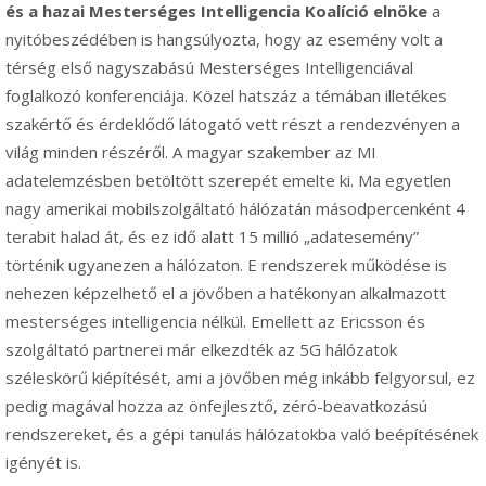
és a hazai Mesterséges Intelligencia Koalíció elnöke
a
nyitóbeszédében is hangsúlyozta, hogy az esemény volt a
térség első nagyszabású Mesterséges Intelligenciával
foglalkozó konferenciája. Közel hatszáz a témában illetékes
szakértő és érdeklődő látogató vett részt a rendezvényen a
világ minden részéről. A magyar szakember az MI
adatelemzésben betöltött szerepét emelte ki. Ma egyetlen
nagy amerikai mobilszolgáltató hálózatán másodpercenként 4
terabit halad át, és ez idő alatt 15 millió „adatesemény”
történik ugyanezen a hálózaton. E rendszerek működése is
nehezen képzelhető el a jövőben a hatékonyan alkalmazott
mesterséges intelligencia nélkül. Emellett az Ericsson és
szolgáltató partnerei már elkezdték az 5G hálózatok
széleskörű kiépítését, ami a jövőben még inkább felgyorsul, ez
pedig magával hozza az önfejlesztő, zéró-beavatkozású
rendszereket, és a gépi tanulás hálózatokba való beépítésének
igényét is.