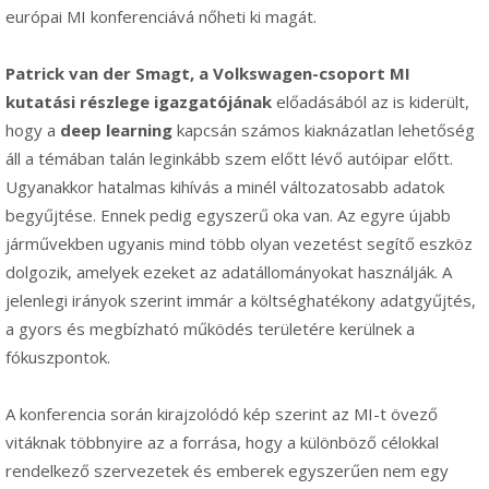
európai MI konferenciává nőheti ki magát.
Patrick van der Smagt, a Volkswagen-csoport MI
kutatási részlege igazgatójának
előadásából az is kiderült,
hogy a
deep learning
kapcsán számos kiaknázatlan lehetőség
áll a témában talán leginkább szem előtt lévő autóipar előtt.
Ugyanakkor hatalmas kihívás a minél változatosabb adatok
begyűjtése. Ennek pedig egyszerű oka van. Az egyre újabb
járművekben ugyanis mind több olyan vezetést segítő eszköz
dolgozik, amelyek ezeket az adatállományokat használják. A
jelenlegi irányok szerint immár a költséghatékony adatgyűjtés,
a gyors és megbízható működés területére kerülnek a
fókuszpontok.
A konferencia során kirajzolódó kép szerint az MI-t övező
vitáknak többnyire az a forrása, hogy a különböző célokkal
rendelkező szervezetek és emberek egyszerűen nem egy