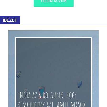
FELIRATKOZOM
IDÉZET
“Néha az a dolgunk, hogy
kimondjuk azt, amit mások