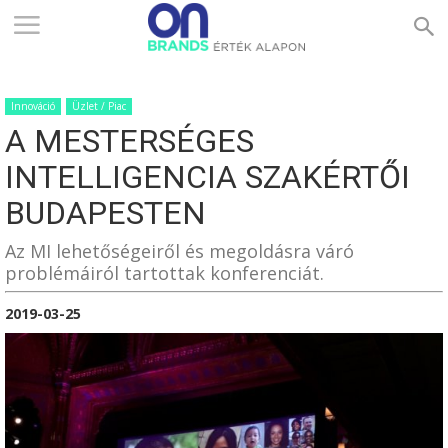
ONBRANDS
Innováció
Üzlet / Piac
–
A MESTERSÉGES
INTELLIGENCIA SZAKÉRTŐI
ÉRTÉK
BUDAPESTEN
Az MI lehetőségeiről és megoldásra váró
problémáiról tartottak konferenciát.
ALAPON
2019-03-25