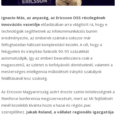
Ignacio Más,
az anyacég, az Ericsson OSS részlegének
innovációs vezetője
előadásában arra világított rá, hogy e
technológiák segíthetnek az infokommunikációs bumm
eredményezte, az emberek számára sokszor már
felfoghatatlan hálózati komplexitást kezelni. A cél, hogy a
felügyeleti és irányítási funkciók 90-95 százalékát
automatizálják, így az emberi beavatkozásra csak a
magasszintű, az üzletet is befolyásoló döntéseknél, valamint a
mesterséges intelligencia működését irányító szabályok
felállításánál lesz szükség.
Az Ericsson Magyarország azért érezte szinte kötelességnek a
Reinforce konferencia megszervezését, mert az MI fejlődését
minél közelebb kívánta hozni a hazai és régiós piac
szereplőihez.
Jakab Roland, a vállalat regionális igazgatója