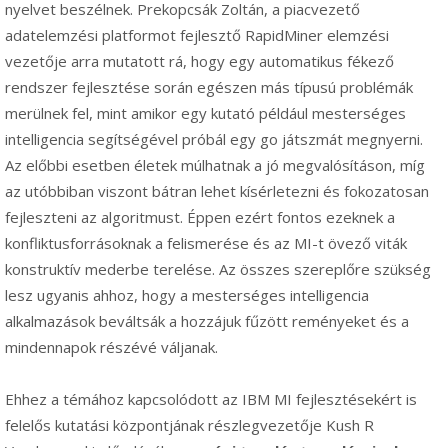
nyelvet beszélnek. Prekopcsák Zoltán, a piacvezető
adatelemzési platformot fejlesztő RapidMiner elemzési
vezetője arra mutatott rá, hogy egy automatikus fékező
rendszer fejlesztése során egészen más típusú problémák
merülnek fel, mint amikor egy kutató például mesterséges
intelligencia segítségével próbál egy go játszmát megnyerni.
Az előbbi esetben életek múlhatnak a jó megvalósításon, míg
az utóbbiban viszont bátran lehet kísérletezni és fokozatosan
fejleszteni az algoritmust. Éppen ezért fontos ezeknek a
konfliktusforrásoknak a felismerése és az MI-t övező viták
konstruktív mederbe terelése. Az összes szereplőre szükség
lesz ugyanis ahhoz, hogy a mesterséges intelligencia
alkalmazások beváltsák a hozzájuk fűzött reményeket és a
mindennapok részévé váljanak.
Ehhez a témához kapcsolódott az IBM MI fejlesztésekért is
felelős kutatási központjának részlegvezetője Kush R