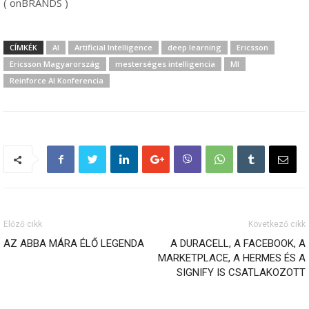
( onBRANDS )
CÍMKÉK
AI
Artificial Intelligence
deep learning
Ericsson
Ericsson Magyarország
mesterséges intelligencia
MI
Reinforce AI Konferencia
Előző cikk
Következő cikk
AZ ABBA MÁRA ÉLŐ LEGENDA
A DURACELL, A FACEBOOK, A
MARKETPLACE, A HERMES ÉS A
SIGNIFY IS CSATLAKOZOTT