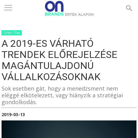
ONBRANDS
Üzlet / Piac
–
A 2019-ES VÁRHATÓ
TRENDEK ELŐREJELZÉSE
ÉRTÉK
MAGÁNTULAJDONÚ
VÁLLALKOZÁSOKNAK
ALAPON
Sok esetben gát, hogy a menedzsment nem
eléggé elkötelezett, vagy hiányzik a stratégiai
gondolkodás.
2019-03-13