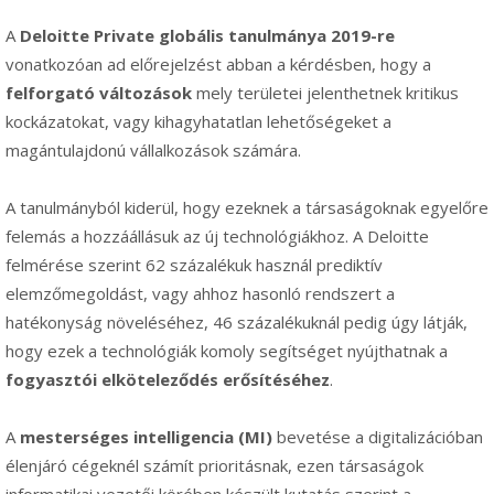
A
Deloitte Private globális tanulmánya 2019-re
vonatkozóan ad előrejelzést abban a kérdésben, hogy a
felforgató változások
mely területei jelenthetnek kritikus
kockázatokat, vagy kihagyhatatlan lehetőségeket a
magántulajdonú vállalkozások számára.
A tanulmányból kiderül, hogy ezeknek a társaságoknak egyelőre
felemás a hozzáállásuk az új technológiákhoz. A Deloitte
felmérése szerint 62 százalékuk használ prediktív
elemzőmegoldást, vagy ahhoz hasonló rendszert a
hatékonyság növeléséhez, 46 százalékuknál pedig úgy látják,
hogy ezek a technológiák komoly segítséget nyújthatnak a
fogyasztói elköteleződés erősítéséhez
.
A
mesterséges intelligencia (MI)
bevetése a digitalizációban
élenjáró cégeknél számít prioritásnak, ezen társaságok
informatikai vezetői körében készült kutatás szerint a