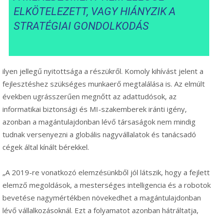
ELKÖTELEZETT, VAGY HIÁNYZIK A
STRATÉGIAI GONDOLKODÁS
ilyen jellegű nyitottsága a részükről. Komoly kihívást jelent a
fejlesztéshez szükséges munkaerő megtalálása is. Az elmúlt
években ugrásszerűen megnőtt az adattudósok, az
informatikai biztonsági és MI-szakemberek iránti igény,
azonban a magántulajdonban lévő társaságok nem mindig
tudnak versenyezni a globális nagyvállalatok és tanácsadó
cégek által kínált bérekkel.
„A 2019-re vonatkozó elemzésünkből jól látszik, hogy a fejlett
elemző megoldások, a mesterséges intelligencia és a robotok
bevetése nagymértékben növekedhet a magántulajdonban
lévő vállalkozásoknál. Ezt a folyamatot azonban hátráltatja,