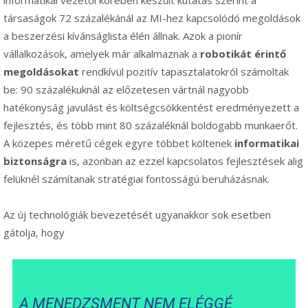
társaságok 72 százalékánál az MI-hez kapcsolódó megoldások
a beszerzési kívánságlista élén állnak. Azok a pionír
vállalkozások, amelyek már alkalmaznak a
robotikát érintő
megoldásokat
rendkívül pozitív tapasztalatokról számoltak
be: 90 százalékuknál az előzetesen vártnál nagyobb
hatékonyság javulást és költségcsökkentést eredményezett a
fejlesztés, és több mint 80 százaléknál boldogabb munkaerőt.
A közepes méretű cégek egyre többet költenek
informatikai
biztonságra
is, azonban az ezzel kapcsolatos fejlesztések alig
felüknél számítanak stratégiai fontosságú beruházásnak.
Az új technológiák bevezetését ugyanakkor sok esetben
gátolja, hogy
A MENEDZSMENT NEM ELÉGGÉ