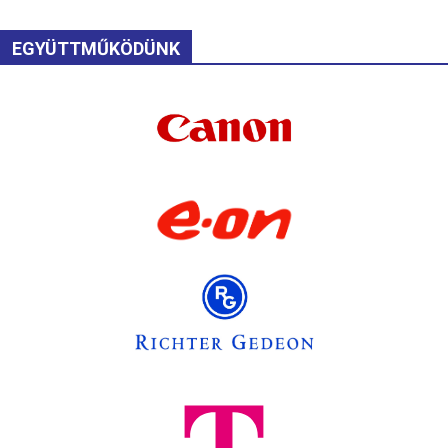
EGYÜTTMŰKÖDÜNK