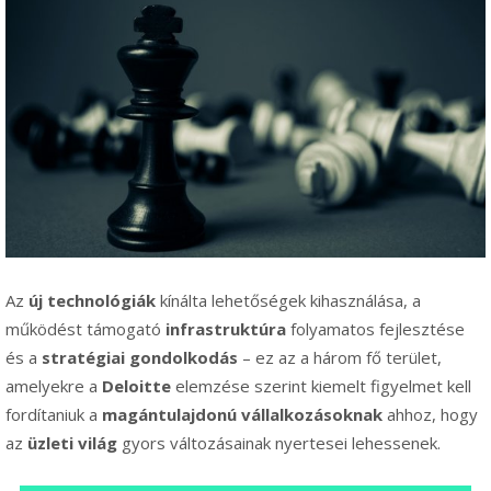
Az
új technológiák
kínálta lehetőségek kihasználása, a
működést támogató
infrastruktúra
folyamatos fejlesztése
és a
stratégiai gondolkodás
– ez az a három fő terület,
amelyekre a
Deloitte
elemzése szerint kiemelt figyelmet kell
fordítaniuk a
magántulajdonú vállalkozásoknak
ahhoz, hogy
az
üzleti világ
gyors változásainak nyertesei lehessenek.