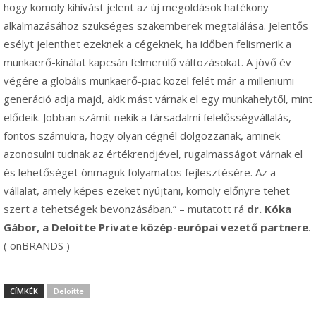
hogy komoly kihívást jelent az új megoldások hatékony
alkalmazásához szükséges szakemberek megtalálása. Jelentős
esélyt jelenthet ezeknek a cégeknek, ha időben felismerik a
munkaerő-kínálat kapcsán felmerülő változásokat. A jövő év
végére a globális munkaerő-piac közel felét már a milleniumi
generáció adja majd, akik mást várnak el egy munkahelytől, mint
elődeik. Jobban számít nekik a társadalmi felelősségvállalás,
fontos számukra, hogy olyan cégnél dolgozzanak, aminek
azonosulni tudnak az értékrendjével, rugalmasságot várnak el
és lehetőséget önmaguk folyamatos fejlesztésére. Az a
vállalat, amely képes ezeket nyújtani, komoly előnyre tehet
szert a tehetségek bevonzásában.” – mutatott rá
dr. Kóka
Gábor, a Deloitte Private közép-európai vezető partnere
.
( onBRANDS )
CÍMKÉK
Deloitte