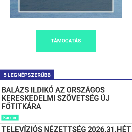
TÁMOGATÁS
5 LEGNÉPSZERŰBB
BALÁZS ILDIKÓ AZ ORSZÁGOS
KERESKEDELMI SZÖVETSÉG ÚJ
FŐTITKÁRA
Karrier
TELEVÍZIÓS NÉZETTSÉG 2026.31.HÉT