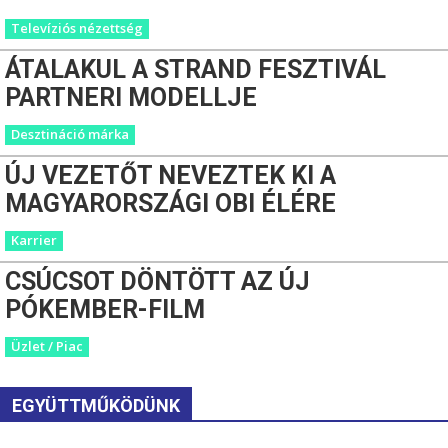
Televíziós nézettség
ÁTALAKUL A STRAND FESZTIVÁL
PARTNERI MODELLJE
Desztináció márka
ÚJ VEZETŐT NEVEZTEK KI A
MAGYARORSZÁGI OBI ÉLÉRE
Karrier
CSÚCSOT DÖNTÖTT AZ ÚJ
PÓKEMBER-FILM
Üzlet / Piac
EGYÜTTMŰKÖDÜNK