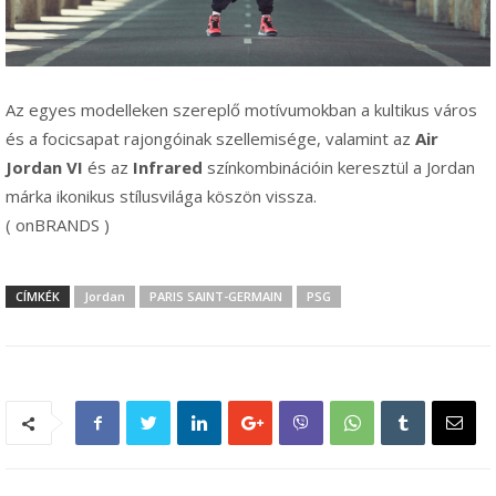
Az egyes modelleken szereplő motívumokban a kultikus város
és a focicsapat rajongóinak szellemisége, valamint az
Air
Jordan VI
és az
Infrared
színkombinációin keresztül a Jordan
márka ikonikus stílusvilága köszön vissza.
( onBRANDS )
CÍMKÉK
Jordan
PARIS SAINT-GERMAIN
PSG