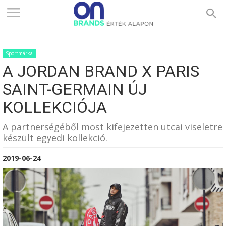
ONBRANDS
Sportmárka
–
A JORDAN BRAND X PARIS
SAINT-GERMAIN ÚJ
ÉRTÉK
KOLLEKCIÓJA
A partnerségéből most kifejezetten utcai viseletre
készült egyedi kollekció.
ALAPON
2019-06-24