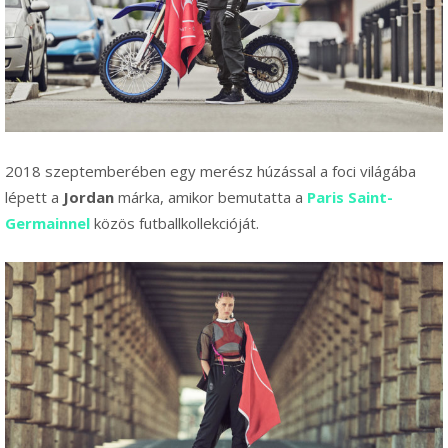
2018 szeptemberében egy merész húzással a foci világába
lépett a
Jordan
márka, amikor bemutatta a
Paris Saint-
Germain
nel
közös futballkollekcióját.