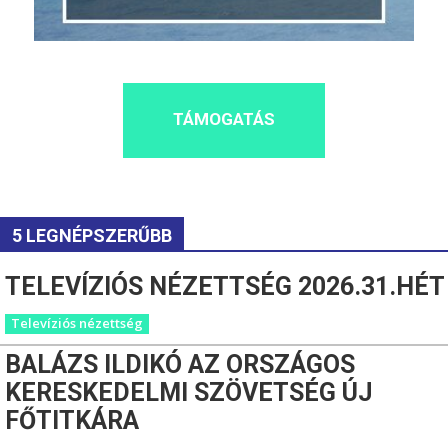
TÁMOGATÁS
5 LEGNÉPSZERŰBB
TELEVÍZIÓS NÉZETTSÉG 2026.31.HÉT
Televíziós nézettség
BALÁZS ILDIKÓ AZ ORSZÁGOS
KERESKEDELMI SZÖVETSÉG ÚJ
FŐTITKÁRA