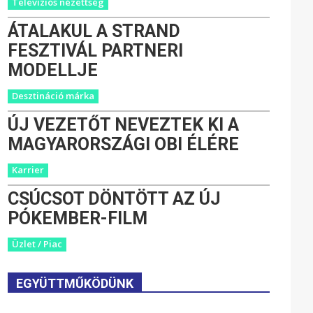
Televíziós nézettség
ÁTALAKUL A STRAND
FESZTIVÁL PARTNERI
MODELLJE
Desztináció márka
ÚJ VEZETŐT NEVEZTEK KI A
MAGYARORSZÁGI OBI ÉLÉRE
Karrier
CSÚCSOT DÖNTÖTT AZ ÚJ
PÓKEMBER-FILM
Üzlet / Piac
EGYÜTTMŰKÖDÜNK