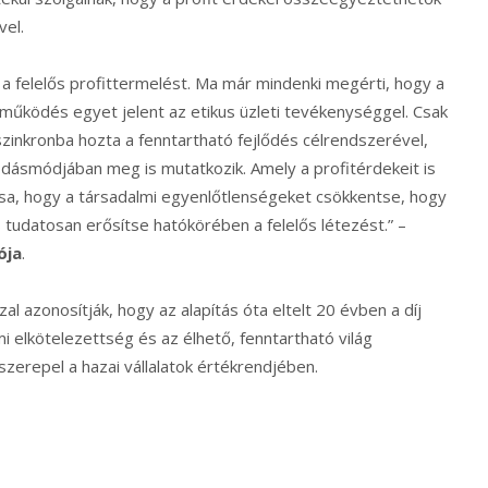
vel.
 a felelős profittermelést. Ma már mindenki megérti, hogy a
 működés egyet jelent az etikus üzleti tevékenységgel. Csak
t szinkronba hozta a fenntartható fejlődés célrendszerével,
odásmódjában meg is mutatkozik. Amely a profitérdekeit is
ítsa, hogy a társadalmi egyenlőtlenségeket csökkentse, hogy
udatosan erősítse hatókörében a felelős létezést.” –
ója
.
l azonosítják, hogy az alapítás óta eltelt 20 évben a díj
i elkötelezettség és az élhető, fenntartható világ
zerepel a hazai vállalatok értékrendjében.