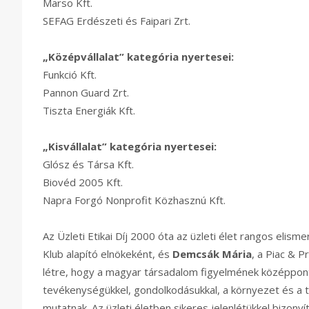
Marso Kft.
SEFAG Erdészeti és Faipari Zrt.
„Középvállalat” kategória nyertesei:
Funkció Kft.
Pannon Guard Zrt.
Tiszta Energiák Kft.
„Kisvállalat” kategória nyertesei:
Glósz és Társa Kft.
Biovéd 2005 Kft.
Napra Forgó Nonprofit Közhasznú Kft.
Az Üzleti Etikai Díj 2000 óta az üzleti élet rangos elisme
Klub alapító elnökeként, és
Demcsák Mária
, a Piac & P
létre, hogy a magyar társadalom figyelmének középpontj
tevékenységükkel, gondolkodásukkal, a környezet és a t
mutatnak. Az üzleti életben sikeres jelenlétükkel bizony