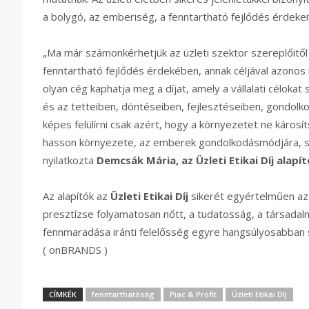
a bolygó, az emberiség, a fenntartható fejlődés érdekei
„Ma már számonkérhetjük az üzleti szektor szereplőitől
fenntartható fejlődés érdekében, annak céljával azonos
olyan cég kaphatja meg a díjat, amely a vállalati céloka
és az tetteiben, döntéseiben, fejlesztéseiben, gondolk
képes felülírni csak azért, hogy a környezetet ne káros
hasson környezete, az emberek gondolkodásmódjára, s t
nyilatkozta
Demcsák Mária, az Üzleti Etikai Díj alapít
Az alapítók az
Üzleti Etikai Díj
sikerét egyértelműen azza
presztízse folyamatosan nőtt, a tudatosság, a társadalm
fennmaradása iránti felelősség egyre hangsúlyosabban s
( onBRANDS )
CÍMKÉK
fenntarthatóság
Piac & Profit
Üzleti Etikai Díj