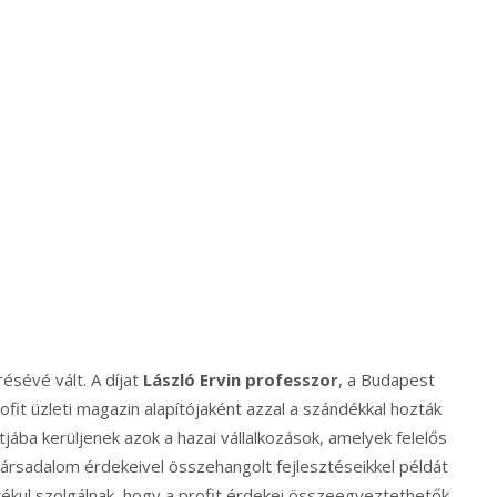
résévé vált. A díjat
László Ervin professzor
, a Budapest
rofit üzleti magazin alapítójaként azzal a szándékkal hozták
ába kerüljenek azok a hazai vállalkozások, amelyek felelős
ársadalom érdekeivel összehangolt fejlesztéseikkel példát
ítékul szolgálnak, hogy a profit érdekei összeegyeztethetők