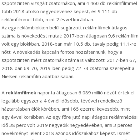
szpotszinten vizsgált csatornákon, ami 4 460 db reklámfilmmel
több 2018 utolsó negyedévéhez képest, és 9 111 db
reklámfilmmel több, mint 2 évvel korábban.
Az egy reklámblokkon belül sugárzott reklámfilmek átlagos
száma is növekedést mutat: 2017-ben átlagosan 9,6 reklámfilm
volt egy blokkban, 2018-ban már 10,5 db, tavaly pedig 11,1-re
nőtt. A növekedés kapcsán fontos hozzátennünk, hogy a
szpotszinten mért csatornák száma is változott: 2017-ben 67,
2018-ban 69-70, 2019-ben pedig 72-73 csatorna szerepelt a
Nielsen reklámfilm adatbázisában.
A
reklámfilmek
naponta átlagosan 6 089 millió nézőt értek el
legalább egyszer a 4 évnél idősebb, tévével rendelkező
háztartásban élők körében, ami 165 ezerrel kevesebb, mint
egy évvel korábban. Az egy főre jutó napi átlagos reklámnézési
idő
38 perc volt 2019 negyedik negyedévében,
ami 3 perces
növekményt jelent 2018 azonos időszakához képest. Ismét