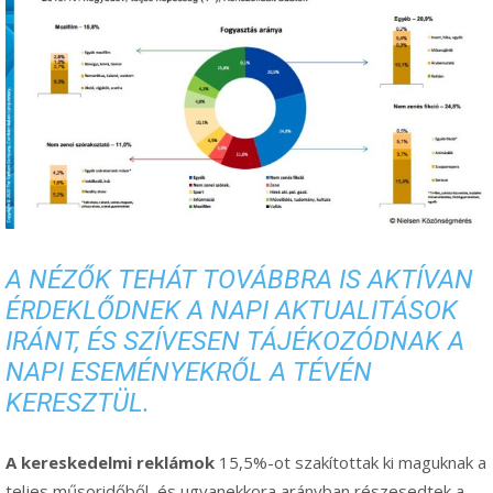
A NÉZŐK TEHÁT TOVÁBBRA IS AKTÍVAN
ÉRDEKLŐDNEK A NAPI AKTUALITÁSOK
IRÁNT, ÉS SZÍVESEN TÁJÉKOZÓDNAK A
NAPI ESEMÉNYEKRŐL A TÉVÉN
KERESZTÜL.
A
kereskedelmi reklámok
15,5%-ot szakítottak ki maguknak a
teljes műsoridőből, és ugyanekkora arányban részesedtek a