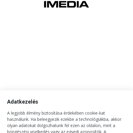
Adatkezelés
A legjobb élmény biztosítása érdekében cookie-kat
használunk. Ha beleegyezik ezekbe a technológiákba, akkor
olyan adatokat dolgozhatunk fel ezen az oldalon, mint a
Kapcsolat
Impresszum
Médiaajánlat
Jogi tudnivalók
böngészési viselkedés vagy az egyedi azonosítók. A