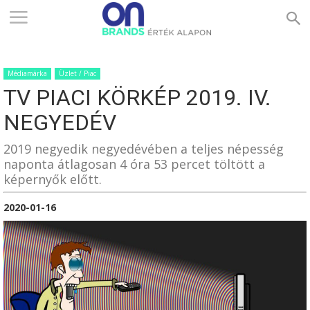
ONBRANDS
Médiamárka
Üzlet / Piac
–
TV PIACI KÖRKÉP 2019. IV.
NEGYEDÉV
ÉRTÉK
2019 negyedik negyedévében a teljes népesség
naponta átlagosan 4 óra 53 percet töltött a
képernyők előtt.
ALAPON
2020-01-16