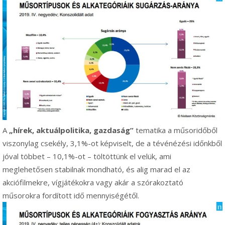
A
„
hírek, aktuálpolitika, gazdaság
”
tematika a műsoridőből
viszonylag csekély, 3,1%-ot képviselt, de
a tévénézési időnkből
jóval többet – 10,1%-ot – töltöttünk el velük
, ami
meglehetősen stabilnak mondható, és alig marad el az
akciófilmekre, vígjátékokra vagy akár a szórakoztató
műsorokra fordított idő mennyiségétől.