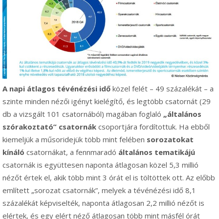
A
napi átlagos tévénézési idő
közel felét
– 49 százalékát – a
szinte minden nézői igényt kielégítő, és legtöbb csatornát (29
db a vizsgált 101 csatornából) magában foglaló
„
általános
szórakoztató
”
csatornák
csoportjára fordítottuk. Ha ebből
kiemeljük a műsoridejük több mint felében
sorozatokat
kínáló
csatornákat, a fennmaradó
általános tematikájú
csatornák is együttesen naponta átlagosan közel 5,3 millió
nézőt értek el, akik több mint 3 órát el is töltöttek ott
. Az előbb
említett
„sorozat csatornák”,
melyek a tévénézési idő 8,1
százalékát képviselték, naponta átlagosan 2,2 millió nézőt is
elértek, és egy elért néző átlagosan több mint másfél órát