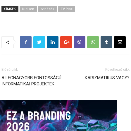
CÍMKÉK
Nielsen
tv nézés
TV Piac
Előző cikk
Következő cikk
A LEGNAGYOBB FONTOSSÁGÚ
KARIZMATIKUS VAGY?
INFORMATIKAI PROJEKTEK