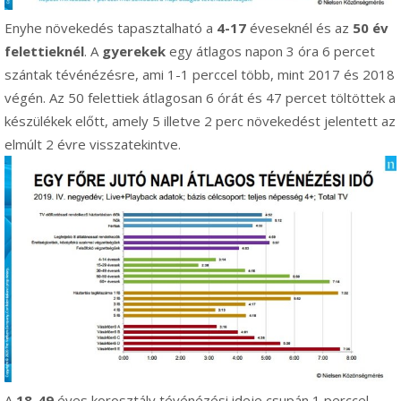
Enyhe növekedés tapasztalható a
4-17
éveseknél és az
50 év
felettieknél
. A
gyerekek
egy átlagos napon 3 óra 6 percet
szántak tévénézésre, ami 1-1 perccel több, mint 2017 és 2018
végén. Az 50 felettiek átlagosan 6 órát és 47 percet töltöttek a
készülékek előtt, amely 5 illetve 2 perc növekedést jelentett az
elmúlt 2 évre visszatekintve.
A
18-49
éves korosztály tévénézési ideje csupán 1 perccel