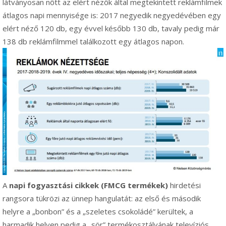
látványosan nőtt az elért nézők által megtekintett reklámfilmek
átlagos napi mennyisége is: 2017 negyedik negyedévében egy
elért néző 120 db, egy évvel később 130 db, tavaly pedig már
138 db reklámfilmmel találkozott egy átlagos napon.
A
napi fogyasztási cikkek (FMCG termékek)
hirdetési
rangsora tükrözi az ünnep hangulatát: az első és második
helyre a
„bonbon” és a „szeletes csokoládé”
kerültek, a
harmadik helyen pedig a „
sör”
termékosztályának televíziós