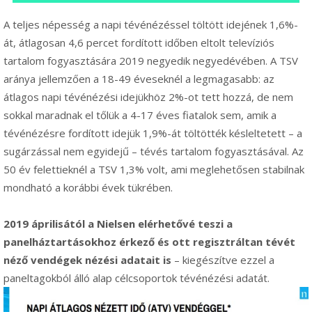
A teljes népesség a napi tévénézéssel töltött idejének 1,6%-
át, átlagosan 4,6 percet fordított időben eltolt televíziós
tartalom fogyasztására 2019 negyedik negyedévében. A TSV
aránya jellemzően a 18-49 éveseknél a legmagasabb: az
átlagos napi tévénézési idejükhöz 2%-ot tett hozzá, de nem
sokkal maradnak el tőlük a 4-17 éves fiatalok sem, amik a
tévénézésre fordított idejük 1,9%-át töltötték késleltetett – a
sugárzással nem egyidejű – tévés tartalom fogyasztásával. Az
50 év felettieknél a TSV 1,3% volt, ami meglehetősen stabilnak
mondható a korábbi évek tükrében.
2019 áprilisától a Nielsen elérhetővé teszi a
panelháztartásokhoz érkező és ott regisztráltan tévét
néző vendégek nézési adatait is
– kiegészítve ezzel a
paneltagokból álló alap célcsoportok tévénézési adatát.