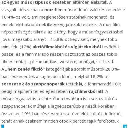
az egyes
műsortípusok
esetében eltérően alakultak. A
vizsgált időszakban a
mozifilm
műsoridőből való részesedése
10,4%-os volt, ami meglehetősen stabilnak mondható, és
ennek
felét akciófilmek illetve vígjátékok
tették ki. A mozifilm
népszerűségét tükrözi az a tény, hogy a műsorfogyasztásból
jóval magasabb arányt – 15,8%-ot képviselt, melynek
több
mint fele (12%)
akciófilmekből és vígjátékokból
tevődött
össze
, és a fennmaradó részen osztozott az összes többi
filmes műfaj – pl. romantikus, western, bűnügyi, sci-fi, stb.
A
„nem zenés fikció”
kategóriájába sorolt műsorok 28,3%-
ban részesedtek a sugárzási időből, melyből 18,2%-ot
sorozatok és szappanoperák
tettek ki, a fennmaradó 10%
pedig majdnem teljes egészében
rajzfilmekből
állt. A
műsorfogyasztás tekintetében továbbra is a
sorozatok és
szappanoperák
műfaja a legnépszerűbb a nézők körében:
összesen 19%-ban részesedtek a tévé előtt töltött időnkből,
tehát annak csaknem minden ötödik percét rájuk fordítottuk.