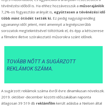
tévénézési időből is. Ha ehhez hozzávesszük a
műsorajánlók
7,2%-os fogyasztási arányát is,
együttesen a tévénézési idő
több mint ötödét tették ki.
Ez pedig nagyságrendileg
ugyanannyi időt jelent, mint amennyit a legnépszerűbb
sorozatok megtekintésével töltöttünk el, és épp a kétszerese
a filmekre illetve szórakoztató műsorokra szánt időnek.
TOVÁBB NŐTT A SUGÁRZOTT
REKLÁMOK SZÁMA.
A sugárzott reklámok száma évről évre dinamikusan növekszik.
2019. október-december közötti időszakában naponta
átlagosan 39 519 db
reklámfilm
került adásba a Nielsen által