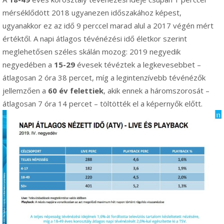
mérséklődött 2018 ugyanezen időszakához képest,
ugyanakkor ez az idő 9 perccel marad alul a 2017 végén mért
értéktől. A napi átlagos tévénézési idő életkor szerint
meglehetősen széles skálán mozog: 2019 negyedik
negyedében a
15-29
évesek tévéztek a legkevesebbet –
átlagosan 2 óra 38 percet, míg a legintenzívebb tévénézők
jellemzően a
60 év felettiek
, akik ennek a háromszorosát –
átlagosan 7 óra 14 percet – töltötték el a képernyők előtt.