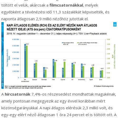
töltött el velük, akárcsak a
filmcsatornákkal
, melyek
egyébként a tévénézési idő 11,3 százalékát képviselték, és
naponta átlagosan 2,9 millió nézőhöz jutottak el.
A
hírcsatornák
7,4%-os részesedést mondhattak magukénak,
amely pontosan megegyezik az egy évvel korábban mért
közönségarányukkal. A napi átlagos elérésük 2,3 millió volt, és
egy-egy elért néző átlagosan 1 óra 24 percet el is töltött ott. A