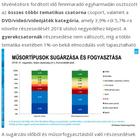
tévénézésre fordított idő fennmaradó egyharmadán osztozott
az
összes többi tematikus csatorna
csoport, valamint a
DVD/videó/videójáték kategória
, amely 3,9%-ról 5,7%-ra
növelte részesedését 2018 utolsó negyedéhez képest. A
gyerekcsatornák
részesedése nem változott, míg a többi
tematika esetében 1%-on belüli elmozdulás volt tapasztalható.
A sugárzási időből és műsorfogyasztásból való részesedések