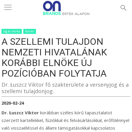
ONBRANDS
Jog és márka
Karrier
–
A SZELLEMI TULAJDON
NEMZETI HIVATALÁNAK
ÉRTÉK
KORÁBBI ELNÖKE ÚJ
POZÍCIÓBAN FOLYTATJA
ALAPON
Dr. Łuszcz Viktor fő szakterülete a versenyjog és a
szellemi tulajdonjog.
2020-02-24
Dr. Łuszcz Viktor
korábban széles körű tapasztalatot
szerzett kartellekkel, fúziókkal és felvásárlásokkal, erőfölénnyel
való visszaéléssel és állami támogatásokkal kapcsolatos