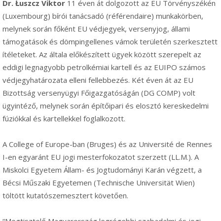
Dr. Łuszcz Viktor
11 éven át dolgozott az EU Törvényszékén
(Luxembourg) bírói tanácsadó (référendaire) munkakörben,
melynek során főként EU védjegyek, versenyjog, állami
támogatások és dömpingellenes vámok területén szerkesztett
ítéleteket. Az általa előkészített ügyek között szerepelt az
eddigi legnagyobb petrolkémiai kartell és az EUIPO számos
védjegyhatározata elleni fellebbezés. Két éven át az EU
Bizottság versenyügyi Főigazgatóságán (DG COMP) volt
ügyintéző, melynek során építőipari és elosztó kereskedelmi
fúziókkal és kartellekkel foglalkozott.
A College of Europe-ban (Bruges) és az Université de Rennes
I-en egyaránt EU jogi mesterfokozatot szerzett (LL.M.). A
Miskolci Egyetem Állam- és Jogtudományi Karán végzett, a
Bécsi Műszaki Egyetemen (Technische Universität Wien)
töltött kutatószemesztert követően.
“Megtisztelő Magyarország legrégebbi szabadalmi és jogi