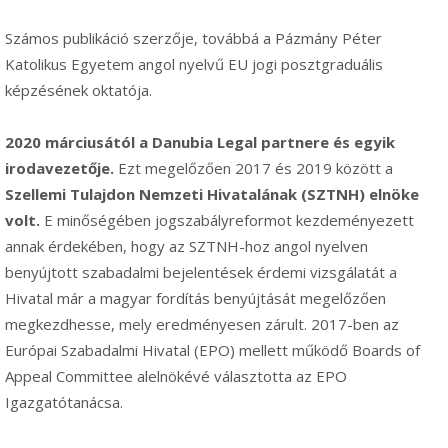
Számos publikáció szerzője, továbbá a Pázmány Péter
Katolikus Egyetem angol nyelvű EU jogi posztgraduális
képzésének oktatója.
2020 márciusától a Danubia Legal partnere és egyik
irodavezetője.
Ezt megelőzően 2017 és 2019 között a
Szellemi Tulajdon Nemzeti Hivatalának (SZTNH) elnöke
volt.
E minőségében jogszabályreformot kezdeményezett
annak érdekében, hogy az SZTNH-hoz angol nyelven
benyújtott szabadalmi bejelentések érdemi vizsgálatát a
Hivatal már a magyar fordítás benyújtását megelőzően
megkezdhesse, mely eredményesen zárult. 2017-ben az
Európai Szabadalmi Hivatal (EPO) mellett működő Boards of
Appeal Committee alelnökévé választotta az EPO
Igazgatótanácsa.