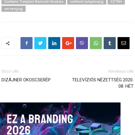
Szellemi Tulajdon Nemzeti Hivatala
szellemi tulajdonjog
SZTNH
versenyjog
Előző cikk
Következő cikk
DIZÁJNER OKOSCSERÉP
TELEVÍZIÓS NÉZETTSÉG 2020.
08. HÉT