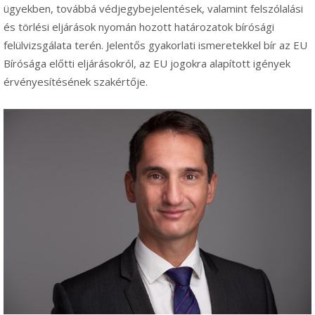
ügyekben, továbbá védjegybejelentések, valamint felszólalási
és törlési eljárások nyomán hozott határozatok bírósági
felülvizsgálata terén. Jelentős gyakorlati ismeretekkel bír az EU
Bírósága előtti eljárásokról, az EU jogokra alapított igények
érvényesítésének szakértője.