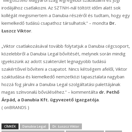
irodájához csatlakozni. Az SZTNH-nál töltött időm alatt sok
kollégát megismertem a Danubia részéről és tudtam, hogy egy
kiemelkedő tudású csapathoz társulhatok.” – mondta
Dr.
Łuszcz Viktor
.
„Viktor csatlakozásával tovább folytatjuk a Danubia cégcsoport,
közelebbről a Danubia Legal bővítését, melynek során mindig
igyekszünk az adott szakterület legnagyobb tudású
szakértőivel bővíteni a csapatot. Nincs kétségem afelől, Viktor
szaktudása és kiemelkedő nemzetközi tapasztalata nagyban
hozzá fog járulni a Danubia Legal szolgáltatási palettájának
magas színvonalú bővüléséhez.” – kommentálta
dr. Pethő
Árpád, a Danubia Kft. ügyvezető igazgatója
.
( onBRANDS )
CÍMKÉK
Danubia Legal
Dr. Łuszcz Viktor