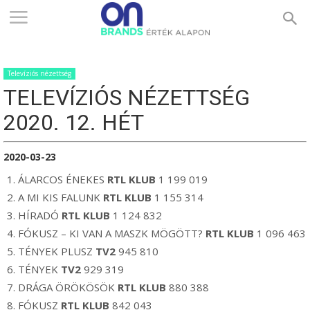
ONBRANDS
Televíziós nézettség
–
TELEVÍZIÓS NÉZETTSÉG
2020. 12. HÉT
ÉRTÉK
2020-03-23
ÁLARCOS ÉNEKES
RTL KLUB
1 199 019
ALAPON
A MI KIS FALUNK
RTL KLUB
1 155 314
HÍRADÓ
RTL KLUB
1 124 832
FÓKUSZ – KI VAN A MASZK MÖGÖTT?
RTL KLUB
1 096 463
TÉNYEK PLUSZ
TV2
945 810
TÉNYEK
TV2
929 319
DRÁGA ÖRÖKÖSÖK
RTL KLUB
880 388
FÓKUSZ
RTL KLUB
842 043