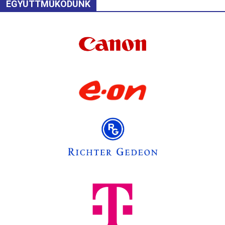
EGYÜTTMŰKÖDÜNK