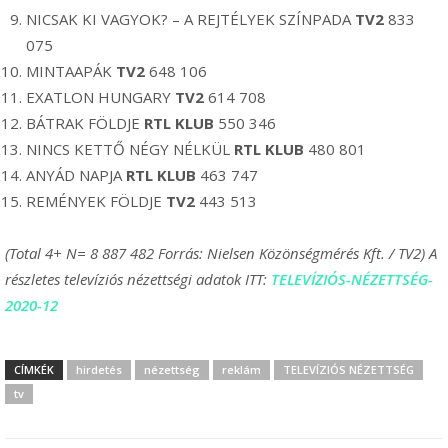
NICSAK KI VAGYOK? – A REJTÉLYEK SZÍNPADA
TV2
833
075
MINTAAPÁK
TV2
648 106
EXATLON HUNGARY
TV2
614 708
BÁTRAK FÖLDJE
RTL KLUB
550 346
NINCS KETTŐ NÉGY NÉLKÜL
RTL KLUB
480 801
ANYÁD NAPJA
RTL KLUB
463 747
REMÉNYEK FÖLDJE
TV2
443 513
(Total 4+ N= 8 887 482 Forrás: Nielsen Közönségmérés Kft. / TV2) A
részletes televíziós nézettségi adatok ITT:
TELEVÍZIÓS-NÉZETTSÉG-
2020-12
CÍMKÉK
hirdetés
nézettség
reklám
TELEVÍZIÓS NÉZETTSÉG
tv