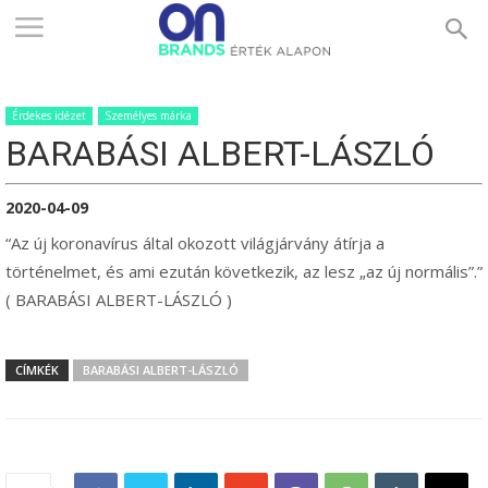
ONBRANDS
Érdekes idézet
Személyes márka
–
BARABÁSI ALBERT-LÁSZLÓ
2020-04-09
ÉRTÉK
“Az új koronavírus által okozott világjárvány átírja a
történelmet, és ami ezután következik, az lesz „az új normális”.”
( BARABÁSI ALBERT-LÁSZLÓ )
ALAPON
CÍMKÉK
BARABÁSI ALBERT-LÁSZLÓ