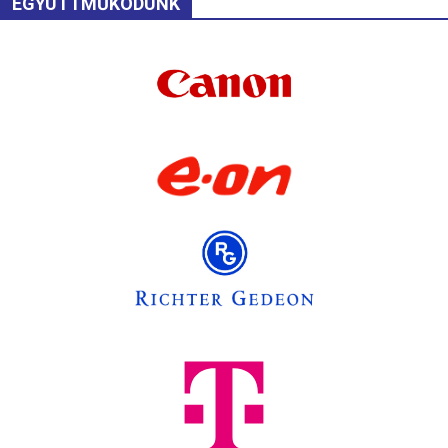
EGYÜTTMŰKÖDÜNK