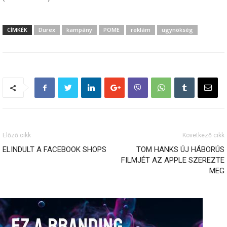
CÍMKÉK
Durex
kampány
POME
reklám
ügynökség
Előző cikk
Következő cikk
ELINDULT A FACEBOOK SHOPS
TOM HANKS ÚJ HÁBORÚS
FILMJÉT AZ APPLE SZEREZTE
MEG