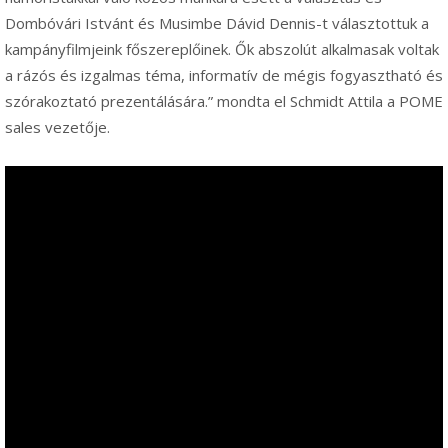
Dombóvári Istvánt és Musimbe Dávid Dennis-t választottuk a
kampányfilmjeink főszereplőinek. Ők abszolút alkalmasak voltak
a rázós és izgalmas téma, informatív de mégis fogyasztható és
szórakoztató prezentálására.” mondta el Schmidt Attila a POME
sales vezetője.