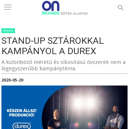
ONBRANDS
Reklám
–
STAND-UP SZTÁROKKAL
KAMPÁNYOL A DUREX
ÉRTÉK
A különböző méretű és síkosítású óvszerek nem a
legegyszerűbb kampánytéma.
2020-05-20
ALAPON