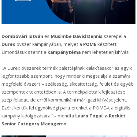
Dombóvári István
és
Musimbe Dávid Dennis
szerepel a
Durex
óvszer kampányában, melyet a
POME
készített.
Elmondásuk szerint a
kampánytéma
nem lehetetlen kihívás.
„A Durex óvszerek termék palettájának kialakításakor az egyik
legfontosabb szempont, hogy mindenki megtalálja a számára
megfelelő óvszert – szélesség, síkosítottság, felület és egyéb
szempontok tekintetében is. A termékpaletta kifejlesztése
szép feladat, de erről kommunikálni már igazi kihívást jelent.
Ezért kértük fel ügynökségi partnerünket a POME-t a digitális
kampány kidolgozására.” – mondta
Laura Togui, a Reckitt
Senior Category Managerre.