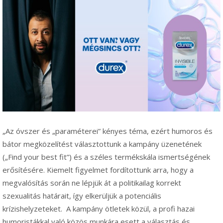
„Az óvszer és „paraméterei” kényes téma, ezért humoros és
bátor megközelítést választottunk a kampány üzenetének
(„Find your best fit”) és a széles termékskála ismertségének
erősítésére. Kiemelt figyelmet fordítottunk arra, hogy a
megvalósítás során ne lépjük át a politikailag korrekt
szexualitás határait, így elkerüljük a potenciális
krízishelyzeteket. A kampány ötletek közül, a profi hazai
humoristákkal való közös munkára esett a választás és