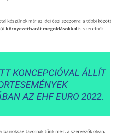
ttal készülnek már az idei őszi szezonra: a többi között
őt
környezetbarát megoldásokkal
is szeretnék
TT KONCEPCIÓVAL ÁLLÍT
PORTESEMÉNYEK
BAN AZ EHF EURO 2022.
pa-bajnokság távolinak tűnik még, a szervezők olyan,