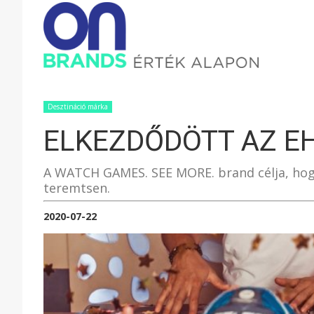
ONBRAND
–
Desztináció márka
ELKEZDŐDÖTT AZ E
ÉRTÉK
A WATCH GAMES. SEE MORE. brand célja, ho
teremtsen.
ALAPON
2020-07-22