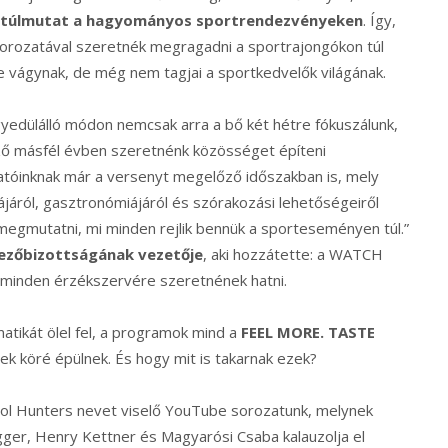
túlmutat a hagyományos sportrendezvényeken
. Így,
orozatával szeretnék megragadni a sportrajongókon túl
re vágynak, de még nem tagjai a sportkedvelők világának.
yedülálló módon nemcsak arra a bő két hétre fókuszálunk,
ő másfél évben szeretnénk közösséget építeni
gatóinknak már a versenyt megelőző időszakban is, mely
járól, gasztronómiájáról és szórakozási lehetőségeiről
 megmutatni, mi minden rejlik bennük a sporteseményen túl.”
vezőbizottságának vezetője
, aki hozzátette: a WATCH
minden érzékszervére szeretnének hatni.
tikát ölel fel, a programok mind a
FEEL MORE. TASTE
ek köré épülnek. És hogy mit is takarnak ezek?
ool Hunters nevet viselő YouTube sorozatunk, melynek
ger, Henry Kettner és Magyarósi Csaba kalauzolja el