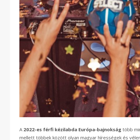
A
2022-es férfi kézilabda Európa-bajnokság
több min
mellett többek között olyan magyar hírességek és véle