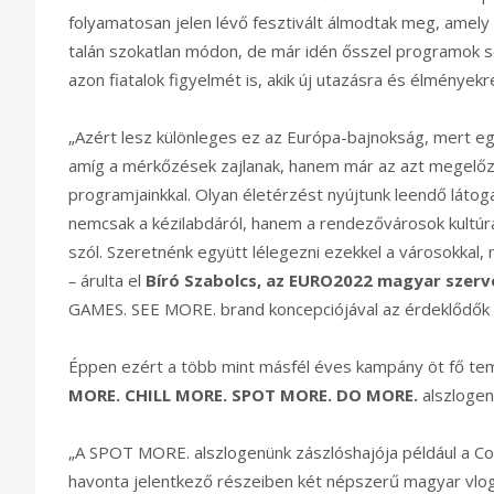
folyamatosan jelen lévő fesztivált álmodtak meg, amely
talán szokatlan módon, de már idén ősszel programok s
azon fiatalok figyelmét is, akik új utazásra és élmények
„Azért lesz különleges ez az Európa-bajnokság, mert eg
amíg a mérkőzések zajlanak, hanem már az azt megelőz
programjainkkal. Olyan életérzést nyújtunk leendő láto
nemcsak a kézilabdáról, hanem a rendezővárosok kultúrá
szól. Szeretnénk együtt lélegezni ezekkel a városokkal,
–
árulta el
Bíró Szabolcs, az EURO2022 magyar szer
GAMES. SEE MORE. brand koncepciójával az érdeklődők 
Éppen ezért a több mint másfél éves kampány öt fő tema
MORE. CHILL MORE. SPOT MORE. DO MORE.
alszlogen
„A SPOT MORE. alszlogenünk zászlóshajója például a C
havonta jelentkező részeiben két népszerű magyar vlog