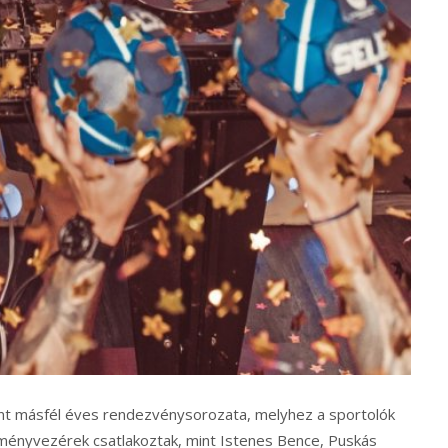
t másfél éves rendezvénysorozata, melyhez a sportolók
ményvezérek csatlakoztak, mint Istenes Bence, Puskás