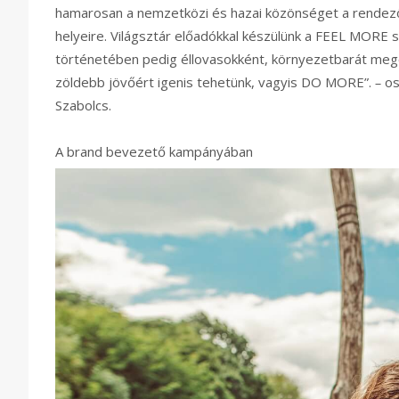
hamarosan a nemzetközi és hazai közönséget a rendező 
helyeire. Világsztár előadókkal készülünk a FEEL MORE
történetében pedig éllovasokként, környezetbarát megol
zöldebb jövőért igenis tehetünk, vagyis DO MORE”.
–
os
Szabolcs.
A brand bevezető kampányában