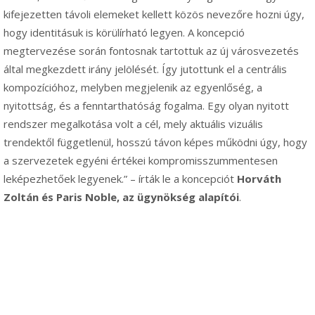
kifejezetten távoli elemeket kellett közös nevezőre hozni úgy,
hogy identitásuk is körülírható legyen. A koncepció
megtervezése során fontosnak tartottuk az új városvezetés
által megkezdett irány jelölését. Így jutottunk el a centrális
kompozícióhoz, melyben megjelenik az egyenlőség, a
nyitottság, és a fenntarthatóság fogalma. Egy olyan nyitott
rendszer megalkotása volt a cél, mely aktuális vizuális
trendektől függetlenül, hosszú távon képes működni úgy, hogy
a szervezetek egyéni értékei kompromisszummentesen
leképezhetőek legyenek.” – írták le a koncepciót
Horváth
Zoltán és Paris Noble, az ügynökség alapítói
.