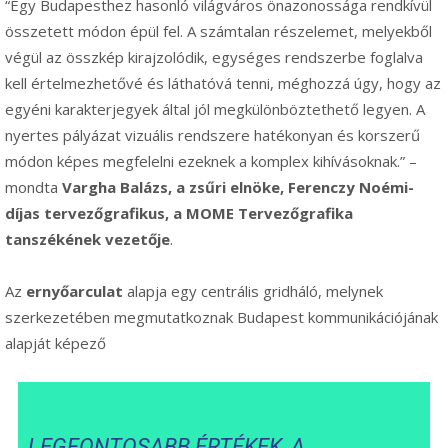
“Egy Budapesthez hasonló világváros önazonossága rendkívül
összetett módon épül fel. A számtalan részelemet, melyekből
végül az összkép kirajzolódik, egységes rendszerbe foglalva
kell értelmezhetővé és láthatóvá tenni, méghozzá úgy, hogy az
egyéni karakterjegyek által jól megkülönböztethető legyen. A
nyertes pályázat vizuális rendszere hatékonyan és korszerű
módon képes megfelelni ezeknek a komplex kihívásoknak.” –
mondta
Vargha Balázs, a zsűri elnöke, Ferenczy Noémi-
díjas tervezőgrafikus, a MOME Tervezőgrafika
tanszékének vezetője
.
Az
ernyőarculat
alapja egy centrális gridháló, melynek
szerkezetében megmutatkoznak Budapest kommunikációjának
alapját képező
LEGFONTOSABB ÉRTÉKEK, A