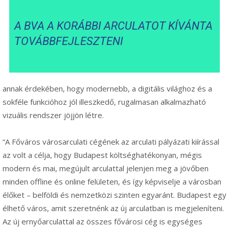
A BVA A KORÁBBI ARCULATOT KÍVÁNTA
TOVÁBBFEJLESZTENI
annak érdekében, hogy modernebb, a digitális világhoz és a
sokféle funkcióhoz jól illeszkedő, rugalmasan alkalmazható
vizuális rendszer jöjjön létre.
“A Főváros városarculati cégének az arculati pályázati kiírással
az volt a célja, hogy Budapest költséghatékonyan, mégis
modern és mai, megújult arculattal jelenjen meg a jövőben
minden offline és online felületen, és így képviselje a városban
élőket – belföldi és nemzetközi szinten egyaránt. Budapest egy
élhető város, amit szeretnénk az új arculatban is megjeleníteni.
Az új ernyőarculattal az összes fővárosi cég is egységes