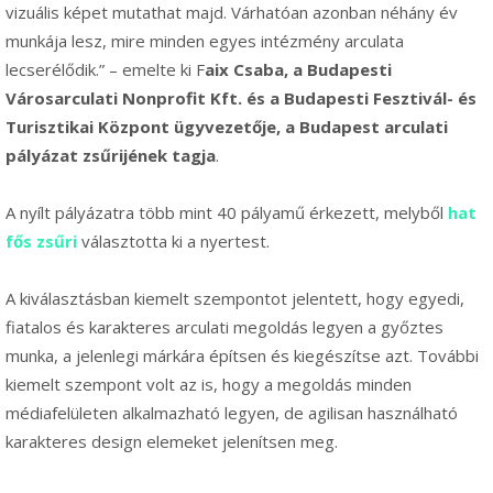
vizuális képet mutathat majd. Várhatóan azonban néhány év
munkája lesz, mire minden egyes intézmény arculata
lecserélődik.” – emelte ki F
aix Csaba, a Budapesti
Városarculati Nonprofit Kft. és a Budapesti Fesztivál- és
Turisztikai Központ ügyvezetője, a Budapest arculati
pályázat zsűrijének tagja
.
A nyílt pályázatra több mint 40 pályamű érkezett, melyből
hat
fős zsűri
választotta ki a nyertest.
A kiválasztásban kiemelt szempontot jelentett, hogy egyedi,
fiatalos és karakteres arculati megoldás legyen a győztes
munka, a jelenlegi márkára építsen és kiegészítse azt. További
kiemelt szempont volt az is, hogy a megoldás minden
médiafelületen alkalmazható legyen, de agilisan használható
karakteres design elemeket jelenítsen meg.