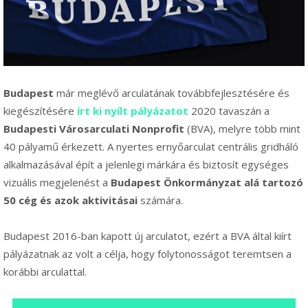
Budapest
már meglévő arculatának továbbfejlesztésére és
kiegészítésére
írt ki nyílt pályázatot
2020 tavaszán a
Budapesti Városarculati Nonprofit
(BVA), melyre több mint
40 pályamű érkezett. A nyertes ernyőarculat centrális gridháló
alkalmazásával épít a jelenlegi márkára és biztosít egységes
vizuális megjelenést a
Budapest Önkormányzat alá tartozó
50 cég és azok aktivitásai
számára.
Budapest 2016-ban kapott új arculatot, ezért a BVA által kiírt
pályázatnak az volt a célja, hogy folytonosságot teremtsen a
korábbi arculattal.