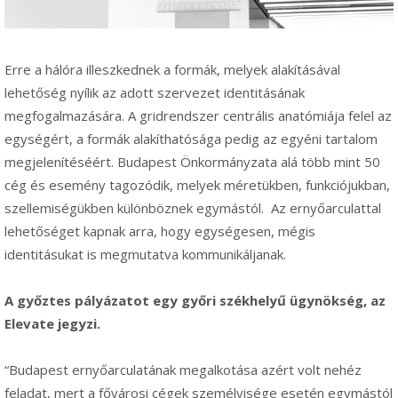
Erre a hálóra illeszkednek a formák, melyek alakításával
lehetőség nyílik az adott szervezet identitásának
megfogalmazására. A gridrendszer centrális anatómiája felel az
egységért, a formák alakíthatósága pedig az egyéni tartalom
megjelenítéséért. Budapest Önkormányzata alá több mint 50
cég és esemény tagozódik, melyek méretükben, funkciójukban,
szellemiségükben különböznek egymástól. Az ernyőarculattal
lehetőséget kapnak arra, hogy egységesen, mégis
identitásukat is megmutatva kommunikáljanak.
A győztes pályázatot egy győri székhelyű ügynökség, az
Elevate jegyzi.
“Budapest ernyőarculatának megalkotása azért volt nehéz
feladat, mert a fővárosi cégek személyisége esetén egymástól