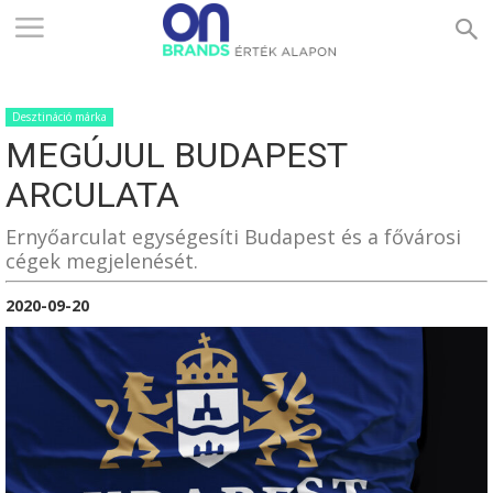
ONBRANDS
Desztináció márka
–
MEGÚJUL BUDAPEST
ARCULATA
ÉRTÉK
Ernyőarculat egységesíti Budapest és a fővárosi
cégek megjelenését.
2020-09-20
ALAPON