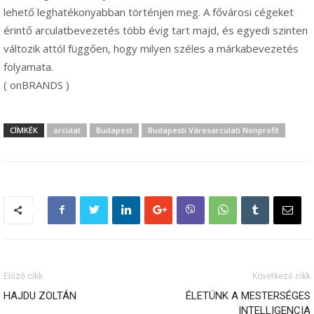
lehető leghatékonyabban történjen meg. A fővárosi cégeket
érintő arculatbevezetés több évig tart majd, és egyedi szinten
változik attól függően, hogy milyen széles a márkabevezetés
folyamata.
( onBRANDS )
CÍMKÉK
arculat
Budapest
Budapesti Városarculati Nonprofit
Előző cikk
Következő cikk
HAJDU ZOLTÁN
ÉLETÜNK A MESTERSÉGES
INTELLIGENCIA