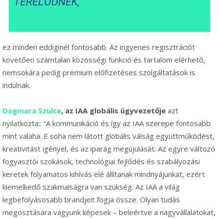
TERELŐDNEK,
ez minden eddiginél fontosabb. Az ingyenes regisztrációt
követően számtalan közösségi funkció és tartalom elérhető,
nemsokára pedig premium előfizetéses szolgáltatások is
indulnak.
Dagmara Szulce
, az IAA globális ügyvezetője
azt
nyilatkozta:: “A kommunikáció és így az IAA szerepe fontosabb
mint valaha. E soha nem látott globális válság együttműködést,
kreativitást igényel, és az iparág megújulását. Az egyre változó
fogyasztói szokások, technológiai fejlődés és szabályozási
keretek folyamatos kihívás elé állítanak mindnyájunkat, ezért
kiemelkedő szakmaiságra van szükség. Az IAA a világ
legbefolyásosabb brandjeit fogja össze. Olyan tudás
megosztására vagyunk képesek – beleértve a nagyvállalatokat,