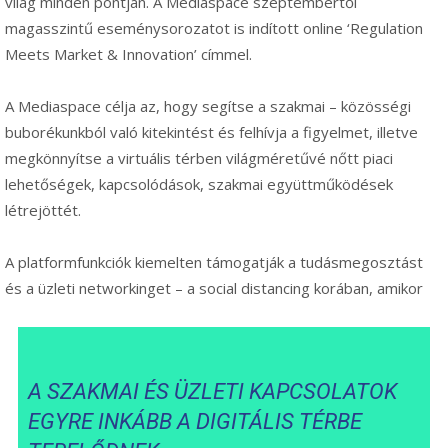
világ minden pontján. A Mediaspace szeptembertől
magasszintű eseménysorozatot is indított online ‘Regulation
Meets Market & Innovation’ címmel.
A Mediaspace célja az, hogy segítse a szakmai – közösségi
buborékunkból való kitekintést és felhívja a figyelmet, illetve
megkönnyítse a virtuális térben világméretűvé nőtt piaci
lehetőségek, kapcsolódások, szakmai együttműködések
létrejöttét.
A platformfunkciók kiemelten támogatják a tudásmegosztást
és a üzleti networkinget – a social distancing korában, amikor
A SZAKMAI ÉS ÜZLETI KAPCSOLATOK
EGYRE INKÁBB A DIGITÁLIS TÉRBE