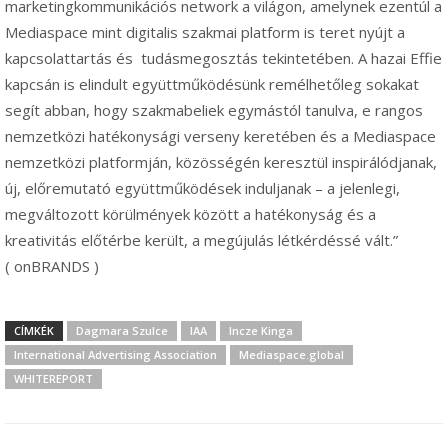
marketingkommunikációs network a világon, amelynek ezentúl a
Mediaspace mint digitalis szakmai platform is teret nyújt a
kapcsolattartás és tudásmegosztás tekintetében. A hazai Effie
kapcsán is elindult együttműködésünk remélhetőleg sokakat
segít abban, hogy szakmabeliek egymástól tanulva, e rangos
nemzetközi hatékonysági verseny keretében és a Mediaspace
nemzetközi platformján, közösségén keresztül inspirálódjanak,
új, előremutató együttműködések induljanak – a jelenlegi,
megváltozott körülmények között a hatékonyság és a
kreativitás előtérbe került, a megújulás létkérdéssé vált.”
( onBRANDS )
CÍMKÉK
Dagmara Szulce
IAA
Incze Kinga
International Advertising Association
Mediaspace.global
WHITEREPORT