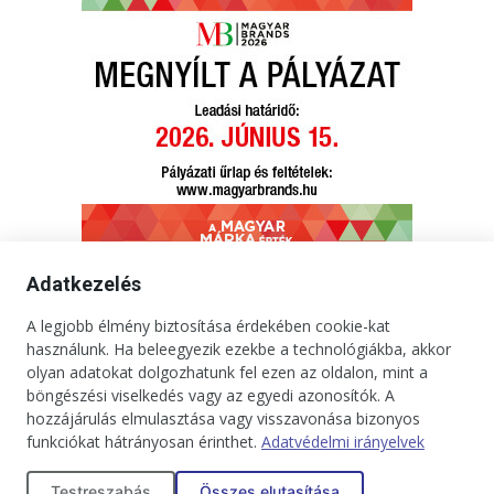
Adatkezelés
A legjobb élmény biztosítása érdekében cookie-kat
használunk. Ha beleegyezik ezekbe a technológiákba, akkor
Kapcsolat
Impresszum
Médiaajánlat
Jogi tudnivalók
olyan adatokat dolgozhatunk fel ezen az oldalon, mint a
Adatkezelési tájékoztató
böngészési viselkedés vagy az egyedi azonosítók. A
hozzájárulás elmulasztása vagy visszavonása bizonyos
Copyright © 2025. Minden jog fenntartva. onBRANDS
funkciókat hátrányosan érinthet.
Adatvédelmi irányelvek
Testreszabás
Összes elutasítása