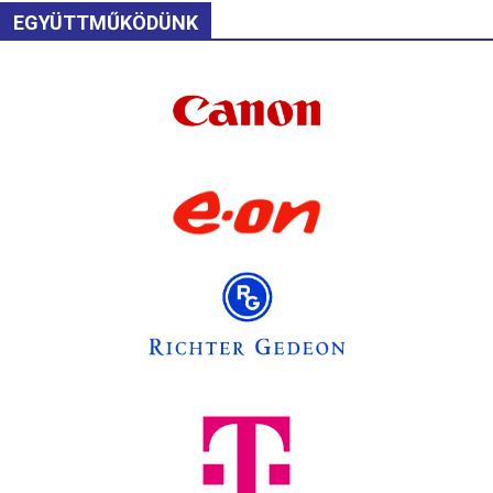
EGYÜTTMŰKÖDÜNK