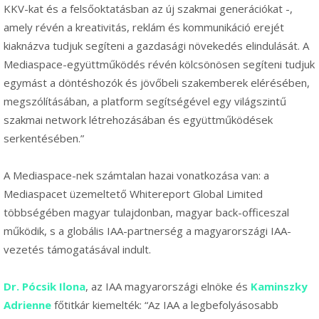
KKV-kat és a felsőoktatásban az új szakmai generációkat -,
amely révén a kreativitás, reklám és kommunikáció erejét
kiaknázva tudjuk segíteni a gazdasági növekedés elindulását. A
Mediaspace-együttműködés révén kölcsönösen segíteni tudjuk
egymást a döntéshozók és jövőbeli szakemberek elérésében,
megszólításában, a platform segítségével egy világszintű
szakmai network létrehozásában és együttműködések
serkentésében.”
A Mediaspace-nek számtalan hazai vonatkozása van: a
Mediaspacet üzemeltető Whitereport Global Limited
többségében magyar tulajdonban, magyar back-officeszal
működik, s a globális IAA-partnerség a magyarországi IAA-
vezetés támogatásával indult.
Dr. Pócsik Ilona
, az IAA magyarországi elnöke és
Kaminszky
Adrienne
főtitkár kiemelték: “Az IAA a legbefolyásosabb