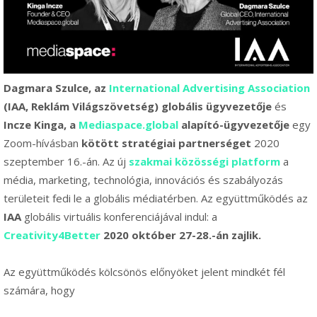
Dagmara Szulce, az
International Advertising Association
(IAA, Reklám Világszövetség) globális ügyvezetője
és
Incze Kinga, a
Mediaspace.global
alapító-ügyvezetője
egy
Zoom-hívásban
kötött stratégiai partnerséget
2020
szeptember 16.-án. Az új
szakmai közösségi platform
a
média, marketing, technológia, innovációs és szabályozás
területeit fedi le a globális médiatérben. Az együttműködés az
IAA
globális virtuális konferenciájával indul: a
Creativity4Better
2020 október 27-28.-án zajlik.
Az együttműködés kölcsönös előnyöket jelent mindkét fél
számára, hogy